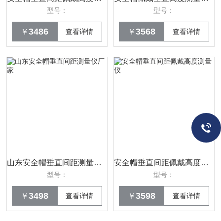
型号：
型号：
3486
3568
￥
查看详情
￥
查看详情
山东安全帽垂直间距测量仪厂家
安全帽垂直间距佩戴高度测量仪
型号：
型号：
3498
3598
￥
查看详情
￥
查看详情