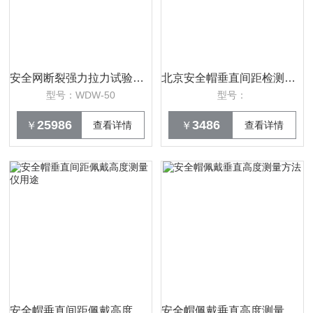
安全网断裂强力拉力试验机厂家
北京安全帽垂直间距检测仪厂家
型号：WDW-50
型号：
25986
3486
￥
查看详情
￥
查看详情
安全帽垂直间距佩戴高度测量仪用途
安全帽佩戴垂直高度测量方法