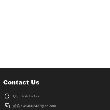
Contact Us
QQ：454062427
邮箱：454062427@qq.com