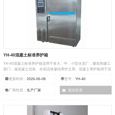
YH-40混凝土标准养护箱
YH-40混凝土标准养护箱适用于各大、中、小型水泥厂，建筑和建工
部门，做混凝土试体、水泥试体凝结养护之用。混凝土养护箱用于混
凝土试件的恒温恒湿标准养护，内胆采用进口不锈钢板制作，喷雾采
更新时间：
2026-06-08
型号：
YH-40
用超声波加湿、大功率压缩机、双层真空玻璃门、温湿度数显智能仪
表可装微型打印机，是试验室、质检中心对砼试件养护的理想设备。
厂商性质：
生产厂家
现在联系