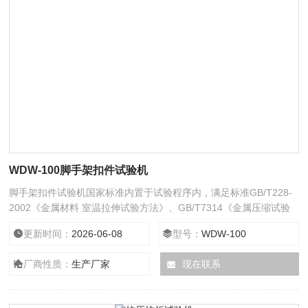
WDW-100脚手架扣件试验机
脚手架扣件试验机国家标准内置于试验程序内，满足标准GB/T228-
2002《金属材料 室温拉伸试验方法》、GB/T7314《金属压缩试验
方法》，GB/T5725-2009《安全网》，GB/T15831-2006《钢管脚
更新时间：
2026-06-08
型号：
WDW-100
手架扣件》等上百个标准的要求，并可为用户量身定制标准方法。
厂商性质：
生产厂家
现在联系