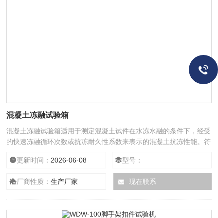
混凝土冻融试验箱
混凝土冻融试验箱适用于测定混凝土试件在水冻水融的条件下，经受
的快速冻融循环次数或抗冻耐久性系数来表示的混凝土抗冻性能。符
合​GB/T 50082-2009《普通混凝土长期性能和耐久性能试验方法》
更新时间：
2026-06-08
型号：
JG/T 243-2009《混凝土抗冻试验设备》 ASTM C666《混凝土快速
冻融能力的标准试验方法》 D L T5150-2001《水工混凝土试验规
厂商性质：
生产厂家
现在联系
程》