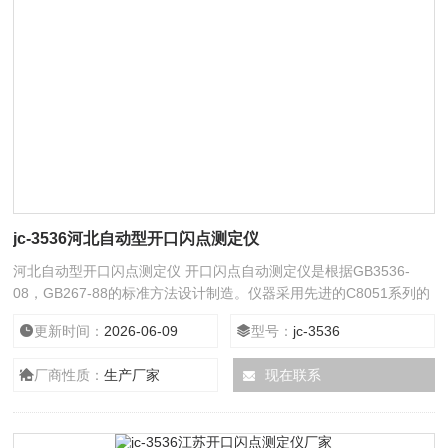
jc-3536河北自动型开口闪点测定仪
河北自动型开口闪点测定仪 开口闪点自动测定仪是根据GB3536-
08，GB267-88的标准方法设计制造。仪器采用先进的C8051系列的
高速高性能微控制器，主机系统采用SMT表面贴装工艺，系统工作
更新时间：
2026-06-09
型号：
jc-3536
稳定可靠。采用大屏幕彩色液晶触摸屏显示器。中文菜单操作界面
厂商性质：
生产厂家
现在联系