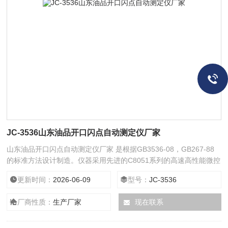
JC-3536山东油品开口闪点自动测定仪厂家
山东油品开口闪点自动测定仪厂家 是根据GB3536-08，GB267-88
的标准方法设计制造。仪器采用先进的C8051系列的高速高性能微控
制器，主机系统采用SMT表面贴装工艺，系统工作稳定可靠。采用
更新时间：
2026-06-09
型号：
JC-3536
大屏幕彩色液晶触摸屏显示器。中文菜单操作界面
厂商性质：
生产厂家
现在联系