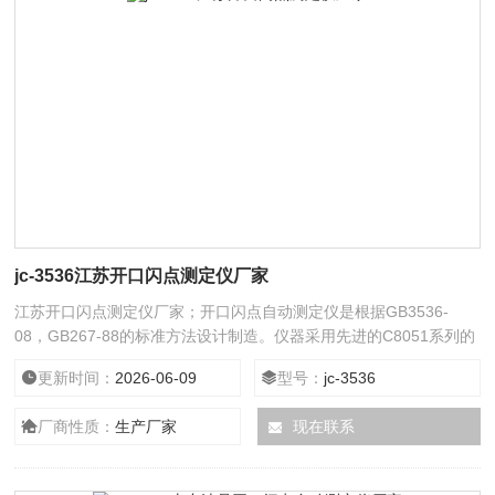
jc-3536江苏开口闪点测定仪厂家
江苏开口闪点测定仪厂家；开口闪点自动测定仪是根据GB3536-
08，GB267-88的标准方法设计制造。仪器采用先进的C8051系列的
高速高性能微控制器，主机系统采用SMT表面贴装工艺，系统工作
更新时间：
2026-06-09
型号：
jc-3536
稳定可靠。采用大屏幕彩色液晶触摸屏显示器。中文菜单操作界面，
使操作更加简单直观。采用汉字热敏式打印机，具有打印清晰、速度
厂商性质：
生产厂家
现在联系
快、噪音低等优点。该仪器为测试自动升降、自动划扫，自动点火方
式。