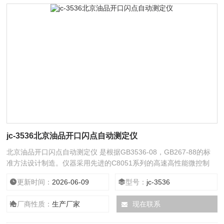
jc-3536北京油品开口闪点自动测定仪
北京油品开口闪点自动测定仪 是根据GB3536-08，GB267-88的标
准方法设计制造。仪器采用先进的C8051系列的高速高性能微控制
器，主机系统采用SMT表面贴装工艺，系统工作稳定可靠。采用大
更新时间：
2026-06-09
型号：
jc-3536
屏幕彩色液晶触摸屏显示器。中文菜单操作界面，使操作更加简单直
观。采用汉字热敏式打印机，具有打印清晰、速度快、噪音低等优
厂商性质：
生产厂家
现在联系
点。该仪器为测试自动升降、自动划扫，自动点火方式。