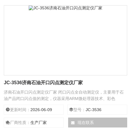
JC-3536济南石油开口闪点测定仪厂家
济南石油开口闪点测定仪厂家 闭口闪点全自动测定仪，主要用于石
油产品闭口闪点值的测定，仪器采用ARM微处理器技术、彩色
LCD、电阻式触摸屏技术、中文菜单，人机交互更方便；仪器具有掉
更新时间：
2026-06-09
型号：
JC-3536
电存储功能；仪器具有自动点火、显示、锁定并打印结果、自动冷却
等
厂商性质：
生产厂家
现在联系