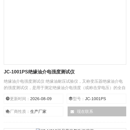
JC-1001PS绝缘油介电强度测试仪
绝缘油介电强度测试仪 绝缘油耐压试验仪，又称变压器绝缘油介电
的强度测试仪，是用于测定绝缘油介电强度（或称击穿电压）的全自
动化测试仪器。该仪器的研发与设计主要依据国家标准GB/T 507-
更新时间：
2026-08-09
型号：
JC-1001PS
2002、GB 507-86，电力行业标准DL/T 846.7-2004、DL429.9-91
及国际标准IEC 60156（或IEC 156）《绝缘油介电强度测定法》的
厂商性质：
生产厂家
现在联系
要求