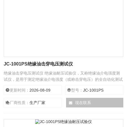
JC-1001PS绝缘油击穿电压测试仪
绝缘油击穿电压测试仪 绝缘油耐压试验仪，又称绝缘油介电强度测
试仪，是用于测定绝缘油介电强度（或称击穿电压）的全自动化测试
仪器。该仪器的研发与设计主要依据国家标准GB/T 507-2002、GB
更新时间：
2026-08-09
型号：
JC-1001PS
507-86，电力行业标准DL/T 846.7-2004、DL429.9-91及国际标准
IEC 60156（或IEC 156）《绝缘油介电强度测定法》的要求；绝缘
厂商性质：
生产厂家
现在联系
油耐压试验仪主要应用于电力系统