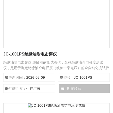
JC-1001PS绝缘油耐电击穿仪
绝缘油耐电击穿仪 绝缘油耐压试验仪，又称绝缘油介电强度测试
仪，是用于测定绝缘油介电强度（或称击穿电压）的全自动化测试仪
器。该仪器的研发与设计主要依据国家标准GB/T 507-2002、GB
更新时间：
2026-08-09
型号：
JC-1001PS
507-86，电力行业标准DL/T 846.7-2004、DL429.9-91及国际标准
IEC 60156（或IEC 156）《绝缘油介电强度测定法》的要求
厂商性质：
生产厂家
现在联系