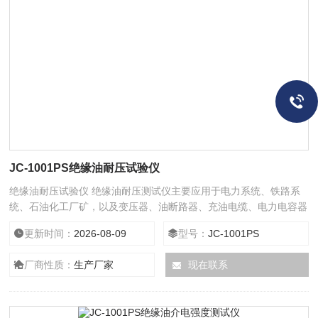
JC-1001PS绝缘油耐压试验仪
绝缘油耐压试验仪 绝缘油耐压测试仪主要应用于电力系统、铁路系
统、石油化工厂矿，以及变压器、油断路器、充油电缆、电力电容器
和油套管等高压电气设备的绝缘油质检测；该仪器用于检测运行中绝
更新时间：
2026-08-09
型号：
JC-1001PS
缘油因受到氧气、高温、高湿、阳光、强电场和杂质作用而导致的性
能劣化，是保障高压电气设备安全运行的重要常规试验
厂商性质：
生产厂家
现在联系