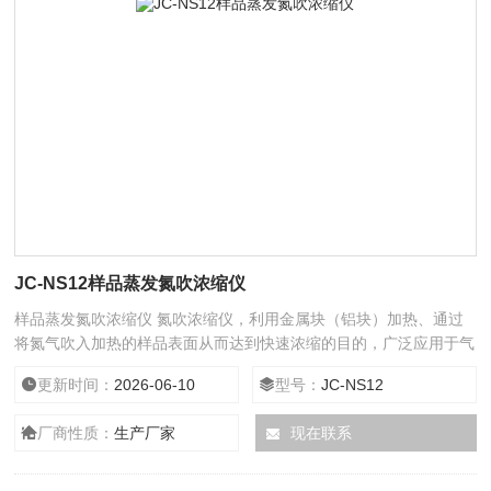
JC-NS12样品蒸发氮吹浓缩仪
样品蒸发氮吹浓缩仪 氮吹浓缩仪，利用金属块（铝块）加热、通过
将氮气吹入加热的样品表面从而达到快速浓缩的目的，广泛应用于气
相、液相及质谱分析中的样品前处理。设备操作方便，令繁琐的浓缩
更新时间：
2026-06-10
型号：
JC-NS12
过程变得简单。
厂商性质：
生产厂家
现在联系