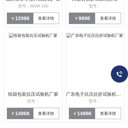
型号：WSW-100
型号：
12986
9898
￥
查看详情
￥
查看详情
纸箱包装抗压试验机厂家
广东电子抗压抗折试验机厂家
型号：
型号：
14968
14986
￥
查看详情
￥
查看详情