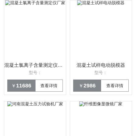
混凝土氯离子含量测定仪厂家
混凝土试样电动脱模器
型号：
型号：
11686
2986
￥
查看详情
￥
查看详情