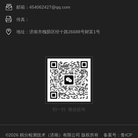
邮箱：454062427@qq.com
传真：
地址：济南市槐荫区经十路26688号财富1号
扫一扫 微信咨询
©2026 精分检测技术（济南）有限公司 版权所有
备案号：鲁ICP