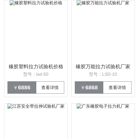
橡胶塑料拉力试验机价格
橡胶万能拉力试验机厂家
型号：lsd-50
型号：LSD-10
6886
6868
￥
查看详情
￥
查看详情