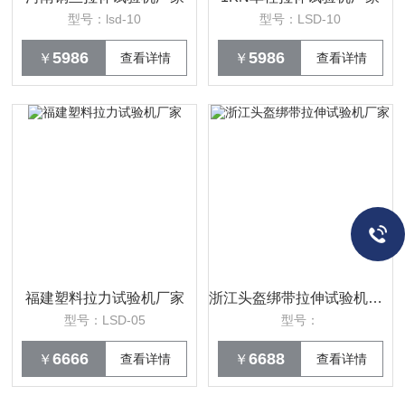
型号：lsd-10
型号：LSD-10
5986
5986
￥
查看详情
￥
查看详情
福建塑料拉力试验机厂家
浙江头盔绑带拉伸试验机厂家
型号：LSD-05
型号：
6666
6688
￥
查看详情
￥
查看详情