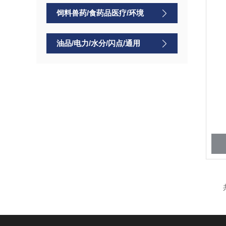
饲料兽药/食药品医疗/环境
油品/电力/水分/闪点/通用