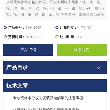
金属元素含量的精密仪器。可以检测以下元素：锰、铁、铜、
锌、锂、钠、镁、铁、钾、钙、铬(gè)、钴、镍、砷、 硒(xī)
银、镉、铟、锡、锑、铂、金、铅 等40多种，主要用火焰法检
测，检测底限一般可以为PPM级（百万分之一含量）
产品型号：
SDA-100F
厂商性质：
生产厂家
更新时间：
2026-06-08
访 问 量：
1760
产品咨询
联系我们
产品目录
技术文章
卡尔费休水分仪的安装及电解液的注意事项
样品氮吹浓缩仪结果的影响因素及其调控