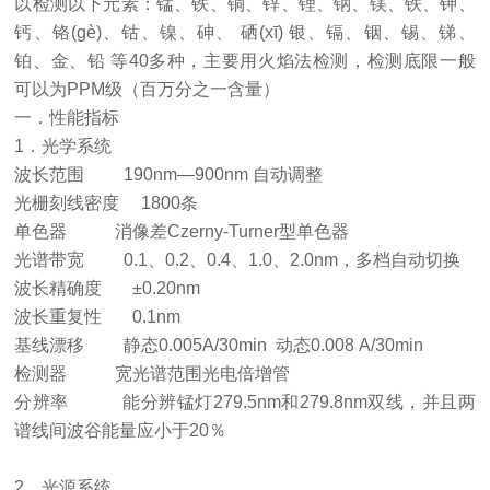
以检测以下元素：锰、铁、铜、锌、锂、钠、镁、铁、钾、
钙、铬(gè)、钴、镍、砷、 硒(xī) 银、镉、铟、锡、锑、
铂、金、铅 等40多种，主要用火焰法检测，检测底限一般
可以为PPM级（百万分之一含量）
一．性能指标
1．光学系统
波长范围 190nm—900nm 自动调整
光栅刻线密度 1800条
单色器 消像差Czerny-Turner型单色器
光谱带宽 0.1、0.2、0.4、1.0、2.0nm，多档自动切换
波长精确度 ±0.20nm
波长重复性 0.1nm
基线漂移 静态0.005A/30min 动态0.008 A/30min
检测器 宽光谱范围光电倍增管
分辨率 能分辨锰灯279.5nm和279.8nm双线，并且两
谱线间波谷能量应小于20％
2．光源系统