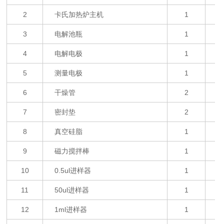
2
卡氏加热炉主机
1
3
电解池瓶
1
4
电解电极
1
5
测量电极
1
6
干燥管
2
7
密封垫
2
8
真空硅脂
1
9
磁力搅拌棒
1
10
0.5ul
进样器
1
11
50ul
进样器
1
12
1ml
进样器
1