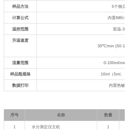
样品方法
5个独立
计算公式
内置
8种计
温控范围
室温
-30
升温速度
30℃/min (50-1
流量范围
0-100ml/mi
样品瓶规格
10ml（5ml、2
数据打印
内置热敏打
序号
名称
数量
1
水分测定仪主机
1