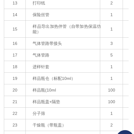
13
打印纸
2
14
保险丝管
1
样品导出加热伴管（自带加热保温功
15
1
能）
16
气体管路带接头
3
17
气体管路
5
18
进样针套
1
19
样品瓶仓（标配
10ml）
1
20
样品瓶
(
10ml
1
00
2
1
样品瓶盖
+
隔垫
1
00
22
分子筛
1
2
3
干燥瓶（带瓶盖）
2