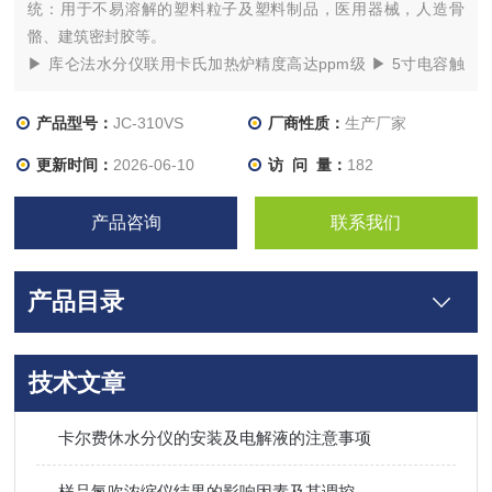
统：用于不易溶解的塑料粒子及塑料制品，医用器械，人造骨
骼、建筑密封胶等。
▶ 库仑法水分仪联用卡氏加热炉精度高达ppm级 ▶ 5寸电容触
摸屏，分辨率800x600清晰，方便
▶ 内置中英文界面，更适合国际化机构使用 ▶ 自动漂移检测技
产品型号：
JC-310VS
厂商性质：
生产厂家
术，以及时扣除环境及载气中水分
更新时间：
2026-06-10
访 问 量：
182
▶ 独立瓶式加热技术，样品转移不污染，无需开封样品瓶，不吸
潮
产品咨询
联系我们
产品目录
技术文章
卡尔费休水分仪的安装及电解液的注意事项
样品氮吹浓缩仪结果的影响因素及其调控