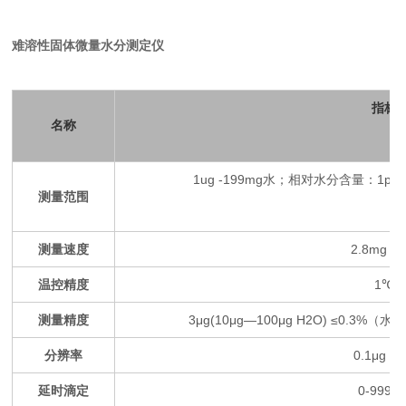
难溶性固体微量水分测定仪
指标
名称
1ug -199mg水；相对水分含量：1ppm
测量范围
测量速度
2.8mg H
温控精度
1℃
测量精度
3μg(10μg—100μg H2O) ≤0.3%
分辨率
0.1μg H
延时滴定
0-9999