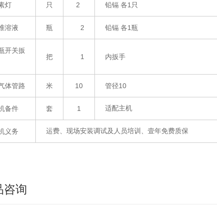
素灯
只
2
铅镉
各
1只
准溶液
瓶
2
铅镉
各
1瓶
瓶开关扳
把
1
内扳手
气体管路
米
10
管径
10
适配主机
机备件
套
1
运费、现场安装调试及人员培训、壹年免费质保
机义务
品咨询