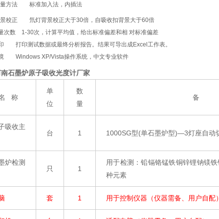
量方法
标准加入法，内插法
景校正
氘灯背景校正大于30倍，自吸收扣背景大于60倍
量次数
1-30次，计算平均值，给出标准偏差和相 对标准偏差
印
打印测试数据或最终分析报告。结果可导出成Excel工作表。
境
Windows XP/Vista操作系统，中文专业软件
河南石墨炉原子吸收光度计厂家
单
数
名
称
备
位
量
子吸收主
台
1
1000SG
型
(
单石墨炉型
)
—
3
灯座自动
墨炉检测
用于检测：铅镉铬锰铁铜锌锂钠镁铁
只
1
种元素
脑
套
1
用于控制仪器（仪器需备、用户自配