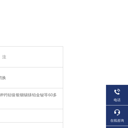
注
切换
钾钙钴镍银铟锡锑铂金铋等
6
0
多
电话
）
在线咨询