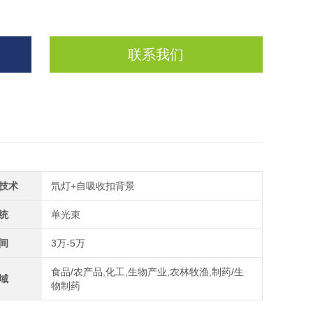
联系我们
技术
氘灯+自吸收扣背景
统
单光束
间
3万-5万
食品/农产品,化工,生物产业,农林牧渔,制药/生
域
物制药