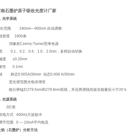
河南石墨炉原子吸收光度计厂家
．光学系统
长范围
190nm—900nm 自动调整
线密度
1800条
消像差Czerny-Turner型单色器
宽
0.1、0.2、0.4、1.0、2.0nm，多档自动切换
确度
±0.20nm
复性
0.1nm
移
静态0.005A/30min 动态0.008 A/30min
宽光谱范围光电倍增管
能分辨锰灯279.5nm和279.8nm双线，并且两谱线间波谷能量应小于20％
．光源系统
3灯座
供电方式
400Hz方波脉冲
调节范围
0 — 10mA平均电流
火焰（石墨炉）分析方法