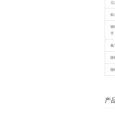
元
标
钢
手
氩
随
随
产