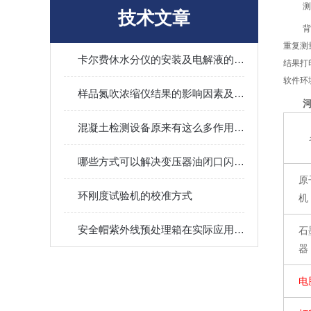
测
技术文章
背
重复测
卡尔费休水分仪的安装及电解液的注意事项
结果打
软件环
样品氮吹浓缩仪结果的影响因素及其调控
混凝土检测设备原来有这么多作用值得我们选择
哪些方式可以解决变压器油闭口闪点测定仪的故障
原
环刚度试验机的校准方式
机
安全帽紫外线预处理箱在实际应用中的应用场景
石
器
电