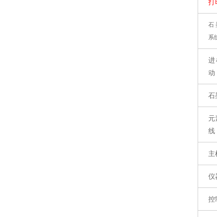
打
石
系
进
动
石
元
线
主
仪
控