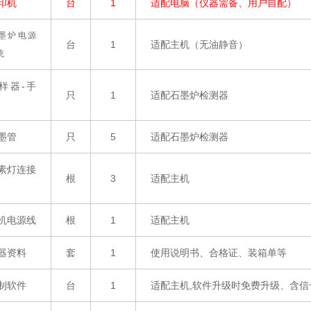
印机
台
1
适配电脑（仪器需备、用户自配）
墨炉电源
台
1
适配主机（无油静音）
统
样器
-
手
只
1
适配石墨炉检测器
墨管
只
5
适配石墨炉检测器
素灯连接
根
3
适配主机
机电源线
根
1
适配主机
器资料
套
1
使用说明书、合格证、装箱单等
制软件
台
1
适配主机
,
软件升级时免费升级、含信