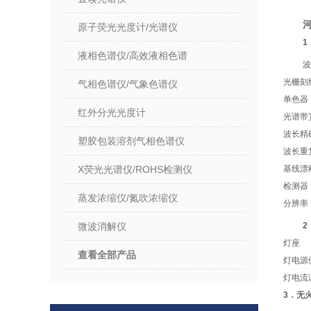
原子荧光光度计/光谱仪
1
液相色谱仪/高效液相色谱
波
光栅刻
气相色谱仪/气象色谱仪
单色器
红外分光光度计
光谱带
波长精
塑胶包装溶剂气相色谱仪
波长重
X荧光光谱仪/ROHS检测仪
基线漂
检测器
蒸发浓缩仪/氮吹浓缩仪
分辨率
微波消解仪
2
灯座
查看全部产品
灯电源
灯电流
3．无