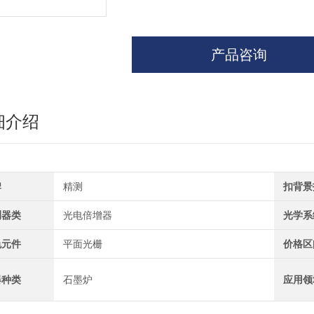
产品咨询
细介绍
牌
精测
扣背景
测器类
光电倍增器
光学系
色元件
平面光栅
价格区
器种类
石墨炉
应用领