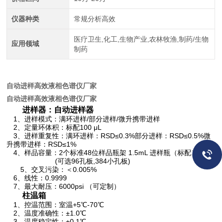
仪器种类
常规分析高效
医疗卫生,化工,生物产业,农林牧渔,制药/生物
应用领域
制药
自动进样高效液相色谱仪厂家
自动进样高效液相色谱仪厂家
进样器：自动进样器
1
、进样模式：满环进样
/
部分进样
/
微升携带进样
2
、定量环体积：标配
100
μ
L
3
、进样重复性：满环进样：
RSD≤0.3%
部分进样：
RSD≤0.5%
微
升携带进样：
RSD≤1%
4
、样品容量：
2
个标准
48
位样品瓶架
1.5mL
进样瓶（标配）
(
可选
96
孔板
,384
小孔板
)
5
、交叉污染：＜
0.005%
6
、线性：
0.9999
7
、最大耐压：
6000psi
（可定制）
柱温箱
1
、控温范围：室温
+5
℃
-70
℃
2
、温度准确性：±
1.0
℃
3
、温度稳定性：±
0.1
℃