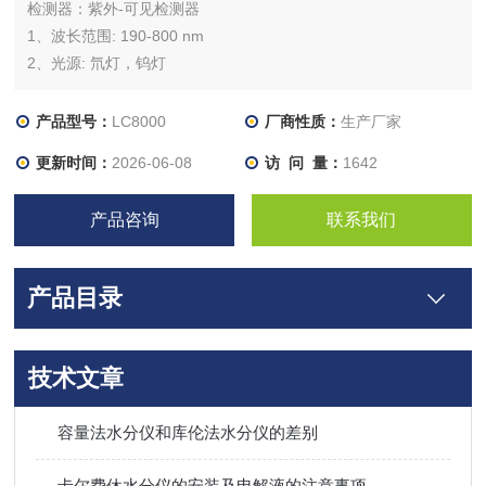
检测器：紫外-可见检测器
1、波长范围: 190-800 nm
2、光源: 氘灯，钨灯
3、光谱带宽: 8 nm
4、波长准确度: ±1 nm
产品型号：
LC8000
厂商性质：
生产厂家
5、噪声: ±0.35×10-5 AU（ASTM）
更新时间：
2026-06-08
访 问 量：
1642
6、漂移: 1×10-4 AU/Hr
7、波长精度: 0.2 nm
产品咨询
联系我们
8、线性范围: >2.5AU （ASTM）
产品目录
技术文章
容量法水分仪和库伦法水分仪的差别
卡尔费休水分仪的安装及电解液的注意事项