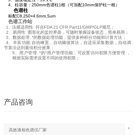
4
、柱容量：
250mm
色谱柱
1
根（可加配
10mm
保护柱一根）
色谱柱
标配
C8,250
×
4.6mm,5um
色谱工作站
法规适用性
:
符合
FDA 21 CFR Part11/GMP/GLP
规范；
1
、
2
、易用性
:
图形化的监控界面，可随时掌握设备状态，简单易用；
3
、数据处理
:
*的数据处理功能，提供多种积分功能和计算方法；
4
、丰富功能
:
自动峰宽，自动阈值算法，自适应采集数据，自动调
节算法达到最佳积分效果；
5
、用户管理
:
*的*用户管理功能，可设置访问权限方便管理 ，
根据实际需求设置不同的使用权限；
产品咨询