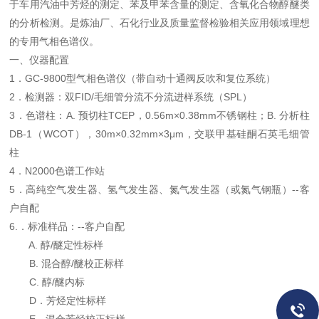
于车用汽油中芳烃的测定、苯及甲苯含量的测定、含氧化合物醇醚类
的分析检测。是炼油厂、石化行业及质量监督检验相关应用领域理想
的专用气相色谱仪。
一、仪器配置
1．GC-9800型气相色谱仪（带自动十通阀反吹和复位系统）
2．检测器：双FID/毛细管分流不分流进样系统（SPL）
3．色谱柱：A. 预切柱TCEP，0.56m×0.38mm不锈钢柱；B. 分析柱
DB-1（WCOT），30m×0.32mm×3μm，交联甲基硅酮石英毛细管
柱
4．N2000色谱工作站
5．高纯空气发生器、氢气发生器、氮气发生器（或氮气钢瓶）--客
户自配
6.．标准样品：--客户自配
A. 醇/醚定性标样
B. 混合醇/醚校正标样
C. 醇/醚内标
D．芳烃定性标样