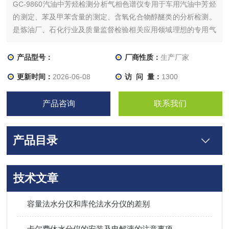
GC-9860汽油中芳烃检测分析气相色谱仪专用于车用汽油中芳烃
的测定、苯及甲苯含量的测定、含氧化合物醇醚类的分析检测。
是炼油厂、石化行业及质量监督检验相关应用领域理想的专用气
相色谱仪。
产品型号：
厂商性质：
生产厂家
更新时间：
2026-06-08
访 问 量：
1300
产品咨询
联系我们
产品目录
技术文章
容量法水分仪和库伦法水分仪的差别
卡尔费休水分仪的安装及电解液的注意事项