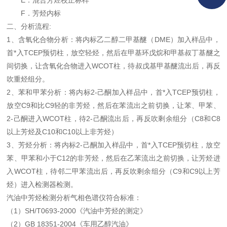
E．混合芳烃校正标样
F．芳烃内标
二、分析流程:
1、含氧化合物分析：将内标乙二醇二甲基醚（DME）加入样品中，
首*入TCEP预切柱，放空轻烃，然后在甲基环戊烷和甲基叔丁基醚之
间切换，让含氧化合物进入WCOT柱，待叔戊基甲基醚流出后，再反
吹重烃组分。
2、苯和甲苯分析：将内标2-己酮加入样品中，首*入TCEP预切柱，
放空C9和比C9轻的非芳烃，然后在苯流出之前切换，让苯、甲苯、
2-己酮进入WCOT柱，待2-己酮流出后，再反吹剩余组分（C8和C8
以上芳烃及C10和C10以上非芳烃）
3、芳烃分析：将内标2-己酮加入样品中，首*入TCEP预切柱，放空
苯、甲苯和小于C12的非芳烃，然后在乙苯流出之前切换，让芳烃进
入WCOT柱，待邻二甲苯流出后，再反吹剩余组分（C9和C9以上芳
烃）进入检测器检测。
汽油中芳烃检测分析气相色谱仪符合标准：
（1）SH/T0693-2000《汽油中芳烃的测定》
（2）GB 18351-2004《车用乙醇汽油》