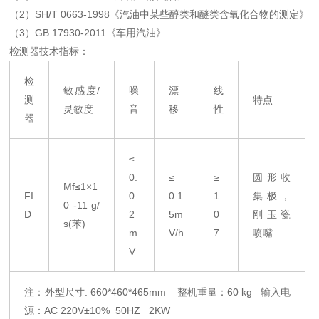
（2）SH/T 0663-1998《汽油中某些醇类和醚类含氧化合物的测定》
（3）GB 17930-2011《车用汽油》
检测器技术指标：
检
敏感度/
噪
漂
线
测
特点
灵敏度
音
移
性
器
≤
0.
≤
≥
圆形收
Mf≤1×1
FI
0
0.1
1
集极，
0 -11 g/
D
2
5m
0
刚玉瓷
s(苯)
m
V/h
7
喷嘴
V
注：外型尺寸: 660*460*465mm 整机重量：60 kg 输入电
源：AC 220V±10% 50HZ 2KW