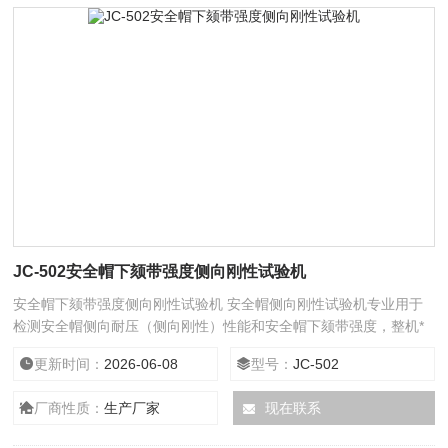
JC-502安全帽下颏带强度侧向刚性试验机
安全帽下颏带强度侧向刚性试验机 安全帽侧向刚性试验机专业用于
检测安全帽侧向耐压（侧向刚性）性能和安全帽下颏带强度，整机*
设计，性能可靠，广泛应用于特种劳动防护用品监督检验站、建筑科
更新时间：
2026-06-08
型号：
JC-502
学研究院、建筑工程检测站、电力部门以及安全帽生产企业。
厂商性质：
生产厂家
现在联系