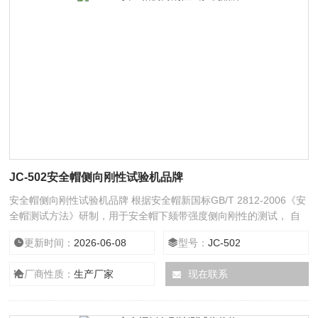
JC-502安全帽侧向刚性试验机品牌
安全帽侧向刚性试验机品牌 根据安全帽新国标GB/T 2812-2006《安
全帽测试方法》研制，用于安全帽下颏带强度侧向刚性的测试， 自
动化程度高、操作方便，数据稳定、性价比高。广泛应用于安全帽生
更新时间：
2026-06-08
型号：
JC-502
产企业、各大质检单位及建筑工程检测站。
厂商性质：
生产厂家
现在联系