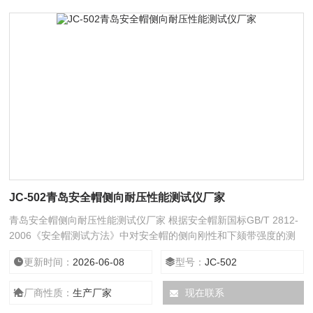
JC-502青岛安全帽侧向耐压性能测试仪厂家
青岛安全帽侧向耐压性能测试仪厂家 根据安全帽新国标GB/T 2812-
2006《安全帽测试方法》中对安全帽的侧向刚性和下颏带强度的测
试要求研制，用于安全帽侧向耐压性能和下颏带强度的测试，一台设
更新时间：
2026-06-08
型号：
JC-502
备实现两项测试，自动化程度高、操作方便，广泛应用于安全帽生产
企业、各大质检单位及建筑工程检测站。 仪器别称：安全帽下颏带
厂商性质：
生产厂家
现在联系
强度侧向刚性试验机安全帽下颏带强度侧向刚性测试仪