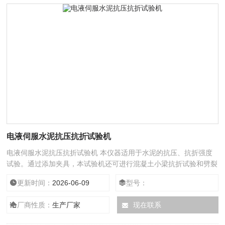
电液伺服水泥抗压抗折试验机
电液伺服水泥抗压抗折试验机 本仪器适用于水泥的抗压、抗折强度
试验。通过添加夹具，本试验机还可进行混凝土小梁抗折试验和劈裂
抗拉试验。依据标准：符合GB/T2611《试验机通用技术要求》、
更新时间：
2026-06-09
型号：
GB/T 3722《液压式压力试验机》、GB/T17671《水泥胶砂强度检
验方法》、idt ISO679《水泥胶沙强度检验方法(ISO法)》等标准要
厂商性质：
生产厂家
现在联系
求。