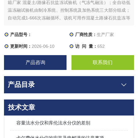
箱厂家 混凝土/路缘石抗盐冻试验机（气冻气融法）；全自动低
温冻融试验机由制冷系统、控制系统及加热系统三大部分组成；
自动完成1-666次冻融循环。该机可用作混凝土路缘石抗盐冻等
建材的冻融试验设备。该机采用空气中冻结、空气中融化的方法
进行周期性的冻融试验，试验时具有自动化程度高，一次设置能
产品型号：
厂商性质：
生产厂家
自动完成多次冻融循环试验的功能
更新时间：
2026-06-10
访 问 量：
652
产品咨询
联系我们
产品目录
技术文章
容量法水分仪和库伦法水分仪的差别
卡尔费休水分仪的安装及电解液的注意事项