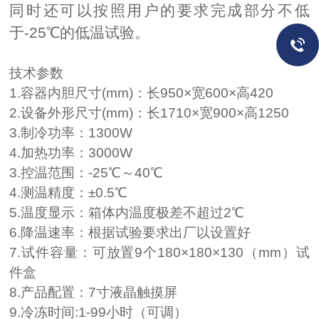
同时还可以按照用户的要求完成部分不
低
于
-
25
℃的低温试验。
技术参数
1.容器内胆尺寸(mm)：长
95
0×宽
6
00×高
420
2.设备外形尺寸(mm)：长1
71
0×宽
900
×高
125
0
3.制冷功率：1300W
4.加热功率：3000W
3.
控
温
范围
：
-
25
℃～
40
℃
4.测温精度：±0.5℃
5
.温度显示：箱体内温度极差不超过
2
℃
6
.降温速率：
根据试验要求出厂以设置好
7
.试件容量：可放置
9个18
0×1
8
0×
13
0（mm）
试
件盒
8
.产品配置：
7寸液晶
触摸屏
9
.冷冻时间:
1
-99小时（可调）