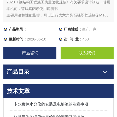
2020《钢结构工程施工质量验收规范》有关要求设计制造，使用
本机前，请认真阅读使用说明书
主要用途和性能指标，可以进行大六角头高强螺栓连接副M16、
M20、M22、M24、M27、M30和扭剪型高强螺栓连接副M16、
M20、M22、M24、M27、M30(扭剪扳手需特殊订货）与滑移板
产品型号：
厂商性质：
生产厂家
的抗滑移系数检测。有四个物理通道，6组共24个逻辑通道。
更新时间：
2026-06-10
访 问 量：
463
产品咨询
联系我们
产品目录
技术文章
卡尔费休水分仪的安装及电解液的注意事项
样品氮吹浓缩仪结果的影响因素及其调控