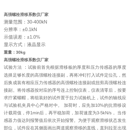
高强螺栓滑移系数仪厂家
测量范围：
30-400kN
分辨率：
±0.1kN
示值误差：
±1.0%
显示方式：液晶显示
重量：30kg
高强螺栓滑移系数仪厂家
试验方法
：
试验前首先根据滑移板的厚度和压力传感器的厚度
选择足够长度的高强螺栓连接副，再将冲钉打入试件定位孔，然
后换成装有相应压力传感器的高强螺栓连接副或扭剪高强螺栓连
接副。将传感器按对应的序号连上控制仪表，仪表清零后，按要
求拧紧螺帽，将组装好的试件置于拉力试验机上，试件的轴线应
与试验机夹具中心严格对中。
加荷时，应先加
10%的抗滑移设
计载荷值，停1min后，再平稳加荷，加荷速度为3-5kN/s， 当传
感器力值达到报警值后依次开始报警。为便于观察滑移状态发生
部位，试件应在其侧面画出两道观察滑移的直线，直到拉至出现