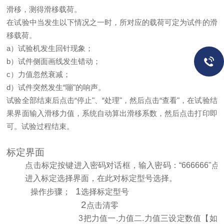
滑移，测得滑移载荷。
在试验中当发生以下情况之一时，所对应的载荷可定为试件的滑
移载荷。
a）试验机发生回针现象；
b）试件侧面画线发生错动；
c）力值忽然衰减；
d）试件突然发生“嘣"的响声。
试验全部结束后点击
“停止"、“处理"，然后点击“查看"，在试验结
果界面输入滑移力值，系统自动算出滑移系数，然后点击打印即
可。试验过程结束。
标定界面
点击标定按键进入密码对话框，输入密码：
“666666"
进入标定选择界面，在此对标定型号选择。
1
操作步骤；
选择标定型号
2
点击清零
3把力值一.力值二.力值三设定数值【如