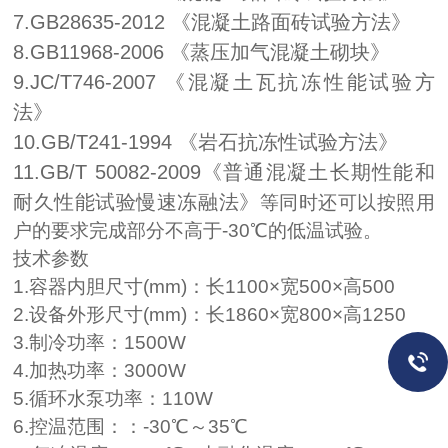
7
.GB28635-2012 《混凝土路面砖试验方法》
8
.GB11968-2006 《蒸压加气混凝土砌块》
9
.J
C
/T746-2007 《混凝土瓦抗冻性能试验方
法》
1
0
.GB/T241-1994 《岩石抗冻性试验方法》
11.
GB/T 50082-2009
《普通混凝土长期性能和
耐久性能试验
慢速冻融
法》
等同时还可以按照用
户的要求完成部分不高于
-3
0
℃的低温试验。
技术参数
1.容器内胆尺寸(mm)：长11
0
0×宽500×高5
0
0
2.设备外形尺寸(mm)：长18
6
0×宽
800
×高
125
0
3.制冷功率：1500W
4.加热功率：3000W
5.循环水泵功率：110W
6
.
控
温
范围
：：
-3
0
℃～
35
℃