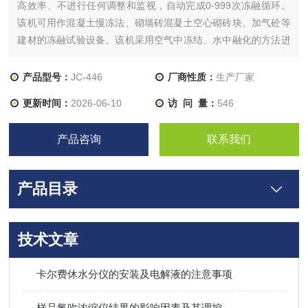
高效率、不进行任何调整和监视，自动完成0-999次冻融循环。
该机可用作混凝土慢冻法、砌墙砖混凝土空心砌砖块、加气砼等
建材的冻融试验设备。该机采用空气中冻结、水中融化的方法进
行周期性的冻融试验，试验时具有自动化程度高，一次设置能自
动完成多次冻融循环试验的功能。该机采用液晶屏显示中文界
产品型号：
JC-446
厂商性质：
生产厂家
面，仪表自动控制，可实现冷冻温度、；冷冻时间、水溶温度、
更新时间：
2026-06-10
访 问 量：
546
水溶时
产品咨询
联系我们
产品目录
技术文章
卡尔费休水分仪的安装及电解液的注意事项
样品氮吹浓缩仪结果的影响因素及其调控