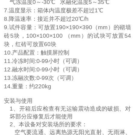
气冻温度
0
～
-30
℃
水融化温度
5
～
35
℃
7
.温度显示：箱体内温度极差不超过1℃
8
.降温速率：接近并不超过20℃
/
h
9
.试件容量：可放置190×190×390（mm）的砌墙
砖5块，100×100×100 （mm）的试块可放置54
块，红砖可放置60块
10
.产品配置：触摸屏控制
11
.冷冻时间:0-99小时（可调）
12
.融水时间:0-99小时（可调）
13
.冻融次数:0-99次（可调）
14
.重量：约
22
0kg
安装与使用
1、
开箱后应检查有无运输震动造成的破损、对
坏部分应修复后才能使用
2、
本设备对安装场所的要求：
空气要流通、远离热源无阳光直射、无雨淋、