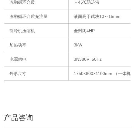
冻融循环介质
－
45
℃防冻液
冻融循环介质充注量
液面高于试块
10
～
15mm
制冷机压缩机
全封闭
4HP
加热功率
3kW
电源供电
3N380V 50Hz
外形尺寸
1750
×
800
×
1100mm
（一体机）
产品咨询