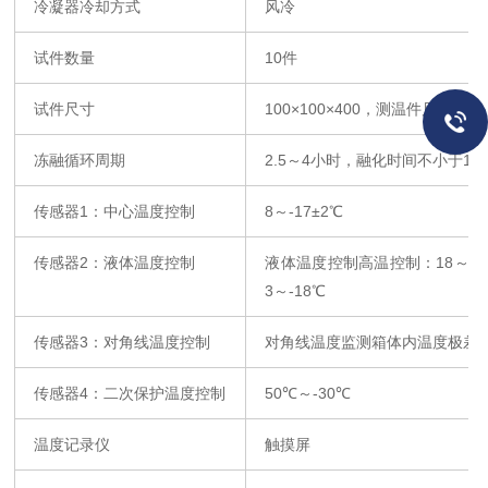
冷凝器冷却方式
风冷
试件数量
10
件
试件尺寸
100
×
100
×
400
，测温件尺寸相同
冻融循环周期
2.5
～
4
小时，融化时间不小于
1
∕
4
传感器
1
：中心温度控制
8
～
-17
±
2
℃
传感器
2
：液体温度控制
液体温度控制高温控制：
18
～
23
3
～
-18
℃
传感器
3
：对角线温度控制
对角线温度监测箱体内温度极差
传感器
4
：二次保护温度控制
50
℃～
-30
℃
温度记录仪
触摸屏