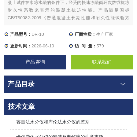
凝土试件在水冻水融的条件下，经受的快速冻融循环次数或抗冻
耐久性系数来表示的混凝土抗冻性能。产品满足国标
GB/T50082-2009《普通混凝土长期性能和耐久性能试验方
法》、JG/T 243-2009《混凝土抗冻试验设备》、ASTM
C666《混凝土快速冻融能力的标准试验方法》、DL/T5150-
产品型号：
DR-10
厂商性质：
生产厂家
2001《水工混凝土试验规程》、JTJ270-199
更新时间：
2026-06-10
访 问 量：
579
产品咨询
联系我们
产品目录
技术文章
容量法水分仪和库伦法水分仪的差别
卡尔费休水分仪的安装及电解液的注意事项