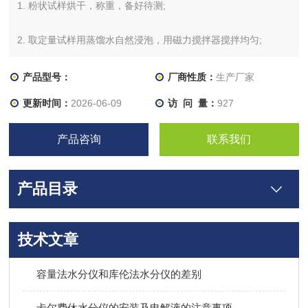
1. 粉状试样烘干，称重，备好待测;
2. 取定量试样用蒸馏水自然浸泡，用磁力搅拌器搅拌均匀;
3. 连接电极，主机和电脑，打开操作软件;
产品型号：
厂商性质：
生产厂家
更新时间：
2026-06-09
访 问 量：
927
4. 通过软件，用标定溶液标定电极;
产品咨询
联系我们
5. 试样溶液中加入电极稳定液，用标定完的电极测量，单个试样
测试时间为2~3分钟;
产品目录
6. 通过软件打印测量数据，导出或储存试验数据。
技术文章
容量法水分仪和库伦法水分仪的差别
卡尔费休水分仪的安装及电解液的注意事项