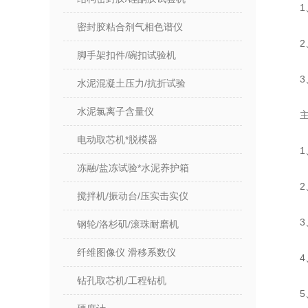
1
密封胶粘合剂气相色谱仪
2
脚手架扣件/碗扣试验机
3
水泥混凝土压力/抗折试验
水泥氯离子含量仪
电动取芯机*脱模器
1
冻融/盐冻试验*水泥养护箱
2
搅拌机/振动台/压实击实仪
3
钢轮/洛杉矶/滚珠耐磨机
纤维图像仪 滑移系数仪
钻孔取芯机/工程钻机