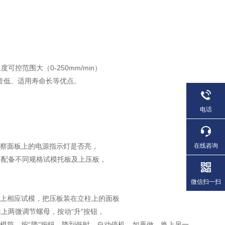
范围大（0-250mm/min）
噪音低、适用寿命长等优点。
电话
观察面板上的电源指示灯是否亮，
在线咨询
要配备不同规格试模托板及上压板，
微信扫一扫
放上相应试模，把压板装在立柱上的面板
上两微调节螺母，按动“升"按钮，
模筒，按“降"按钮，降到低时，自动停机。如再做，换上另一