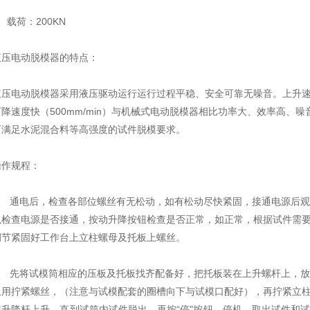
、载荷：200KN
液压电动脱模器的特点：
液压电动脱模器采用液压驱动运行运行过程平稳、安全可靠无噪音。上升速度可控
下降速度快（500mm/min）与机械式电动脱模器相比功率大、效率高、
可满足水泥混合料等高强度的试件脱模要求。
操作规程：
1、 通电后，检查各部位螺丝有无松动，如有松动尽快紧固，接通电源后
以检查电源是否接通，按动升降按钮检查是否正常，如正常，根据试件需
调节紧固好工作台上立柱螺母及托板上螺丝。
2、 先将试模筒相应的压板及托板找齐配备好，把托板装在上升螺杆上，
上用拧紧螺丝，（注意与试模配套的圈槽向下与试模口配好），再拧紧立柱
使升降杆上升，直到试筒内试件脱出，再按“停"按钮，停机，取出试件和试