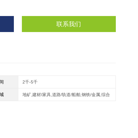
联系我们
间
2千-5千
域
地矿,建材/家具,道路/轨道/船舶,钢铁/金属,综合