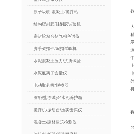
原子吸收-混凝土/搅拌站
结构密封胶/硅酮胶试验机
大
密封胶粘合剂气相色谱仪
脚手架扣件/碗扣试验机
测
中
水泥混凝土压力/抗折试验
上
水泥氯离子含量仪
电
外
电动取芯机*脱模器
机
冻融/盐冻试验*水泥养护箱
搅拌机/振动台/压实击实仪
混凝土/建材建筑检测仪