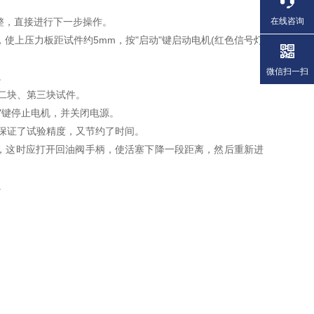
整，直接进行下一步操作。
在线咨询
使上压力板距试件约5mm，按"启动"键启动电机(红色信号灯
微信扫一扫
。
二块、第三块试件。
"键停止电机，并关闭电源。
保证了试验精度，又节约了时间。
作，这时应打开回油阀手柄，使活塞下降一段距离，然后重新进
。