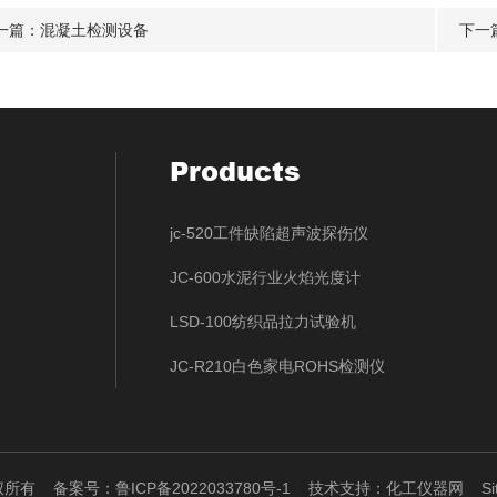
一篇：
混凝土检测设备
下一
Products
jc-520工件缺陷超声波探伤仪
JC-600水泥行业火焰光度计
LSD-100纺织品拉力试验机
JC-R210白色家电ROHS检测仪
版权所有
备案号：鲁ICP备2022033780号-1
技术支持：
化工仪器网
S