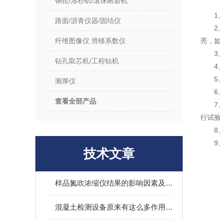
钢轮/洛杉矶/滚珠耐磨机
路面/沥青仪器/固结仪
纤维图像仪 滑移系数仪
亮，
钻孔取芯机/工程钻机
测厚仪
查看全部产品
行试
技术文章
样品氮吹浓缩仪结果的影响因素及其调控
混凝土检测设备原来有这么多作用值得我们选择