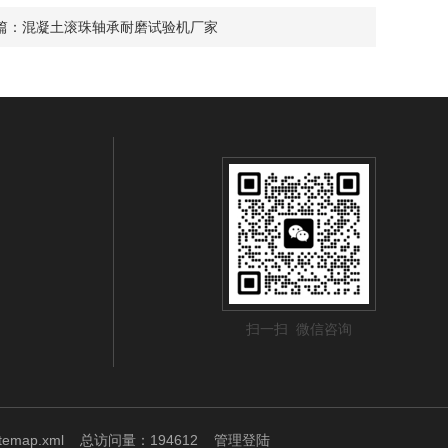
篇：
混凝土滚珠轴承耐磨试验机厂家
扫一扫 微信咨询
itemap.xml
总访问量：194612
管理登陆