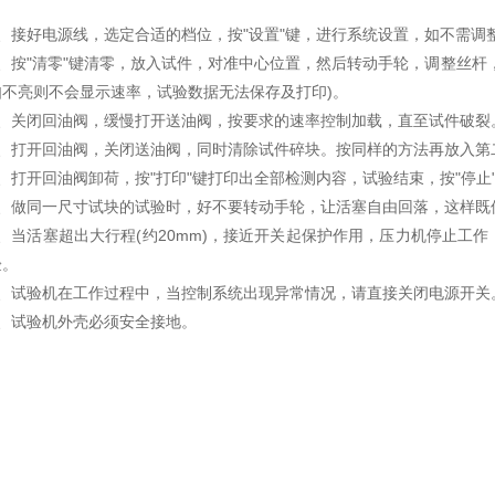
1、接好电源线，选定合适的档位，按"设置"键，进行系统设置，如不需调
2、按"清零"键清零，放入试件，对准中心位置，然后转动手轮，调整丝杆，
如不亮则不会显示速率，试验数据无法保存及打印)。
3、关闭回油阀，缓慢打开送油阀，按要求的速率控制加载，直至试件破裂
4、打开回油阀，关闭送油阀，同时清除试件碎块。按同样的方法再放入第
5、打开回油阀卸荷，按"打印"键打印出全部检测内容，试验结束，按"停止
6、做同一尺寸试块的试验时，好不要转动手轮，让活塞自由回落，这样既
7、当活塞超出大行程(约20mm)，接近开关起保护作用，压力机停止工
验。
8、试验机在工作过程中，当控制系统出现异常情况，请直接关闭电源开关
9、试验机外壳必须安全接地。