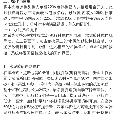
五、操作与使用
将本机电源插头插入单相
220V
电源插座内并接通组合开关，此
时触摸屏显示主界面表示电源接通。砂罐
(6)
内装入
1350g
标准
砂，搅拌锅
(3)
内装入水
225g
、水泥
450g
，将搅拌锅
(3)
装入支座
(27)
定位孔中，顺时针转动锅至锁紧，并关闭防护门。
(
一
)
、水泥胶砂搅拌
本系统支持
2
种搅拌模式
:
水泥胶砂搅拌机自动、水泥胶砂搅拌机
手动。在主界面下，点击触摸屏上的“水泥胶砂搅拌机自动、水
泥胶砂搅拌机手动"按钮，进入相应的试验模式，点击“返回"按
钮，系统将返回至相应模式的工作界面。
1、
水泥胶砂自动搅拌
在该模式下点击“启动"按钮，则搅拌锅
(6)
首先自动上升至工作位
置，然后系统自动完成一次低速
30
秒
--
再低速
30
秒，同时自动加
砂
15
秒
--
高速
30
秒一
-
停
90
秒
--
高速
60
秒
--
停止转动的试验流程，
整个试验过程时长为
240
秒，最后搅拌锅
(3)
自动下降至零位。在
运行过程中，运行指示灯会一直闪烁，指示系统处于工作状态，
低速、高速、加砂指示灯也会随着搅拌进度而适时开启。在高速
60
秒之前会有
5
秒短声提示音，表示即将进入高速搅拌阶段
;
试验
完成后会有
5
秒长声提示音，表示试验结束，此时打开防护门