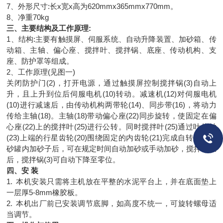
7
、外形尺寸
:
长
x
宽
x
高为
620mmx365mmx770mm
。
8
、净重
70kg
三、主要结构及工作原理
:
1
、结构
:
主要有触摸屏、伺服系统、自动升降装置、加砂箱、传
动箱、主轴、偏心座、搅拌叶、搅拌锅、底座、传动机构、支
座、防护罩等组成。
2
、工作原理
(
见图一
)
关闭防护门
(2)
，打开电源，通过触摸屏控制搅拌锅
(3)
自动上
升，且上升到位后伺服电机
(10)
转动。减速机
(12)
对伺服电机
(10)
进行减速后，由传动机构两带轮
(14)
、同步带
(16)
，将动力
传给主轴
(18)
。主轴
(18)
带动偏心座
(22)
同步旋转，使固定在偏
心座
(22)
上的搅拌叶
(25)
进行公转。同时搅拌叶
(25)
通过叶片轴
(23)
上端的行星齿轮
(20)
围绕固定的内齿轮
(21)
完成自转运动。
砂罐内加砂子后，可在规定时间自动加砂或手动加砂，搅拌结束
后，搅拌锅
(3)
可自动下降至零位。
四、安 装
1.
本机安装只需将主机放在平整的水泥平台上，并在底面垫上
一层厚
5-8mm
橡胶板。
2.
本机出厂前已安装调节底脚，如高度不统一，可旋转螺母适
当调节。