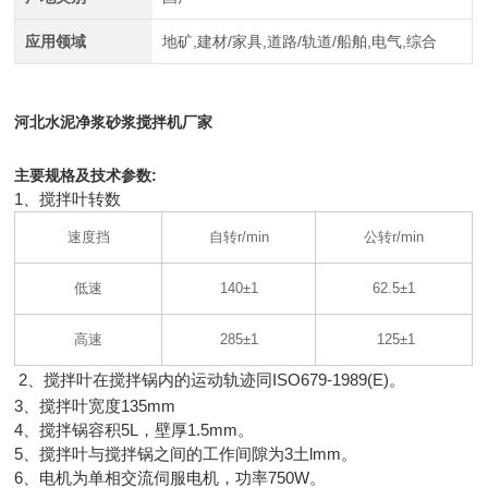
应用领域
地矿,建材/家具,道路/轨道/船舶,电气,综合
河北水泥净浆砂浆搅拌机厂家
主要规格及技术参数
:
1
、搅拌叶转数
速度挡
自转
r/min
公转
r/min
低速
140
±
1
62.5
±
1
高速
285
±
1
125
±
1
2
、搅拌叶在搅拌锅内的运动轨迹同ISO679-1989(E)。
3
、搅拌叶宽度
135mm
4
、搅拌锅容积
5L
，壁厚
1.5mm
。
5
、搅拌叶与搅拌锅之间的工作间隙为
3
土
lmm
。
6
、电机为单相交流伺服电机，功率
750W
。