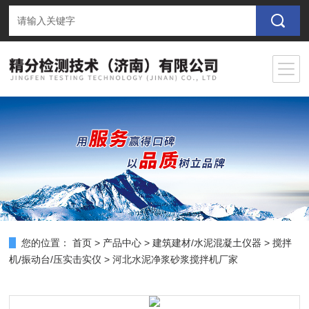
您的位置：
首页
>
产品中心
>
建筑建材/水泥混凝土仪器
>
搅拌
机/振动台/压实击实仪
> 河北水泥净浆砂浆搅拌机厂家