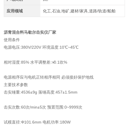
应用领域
化工,石油,地矿,建材/家具,道路/轨道/船舶
沥青混合料马歇尔击实仪厂家
使用条件
电源电压:380V/220V 环境温度:10℃~45℃
相对湿度:85% 水平调整差:≯0.1吹%
电源相序应与电机正转相序相同 必须接好保护地线
主要技术参数
击实锤重:4536±9g 落锤高度:457±1.5mm
击实次数:60次/min±5次 预置范围:0~9999次
试模直径:Φ101.6mm 电机功率:180W