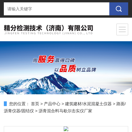
您的位置：
首页
>
产品中心
>
建筑建材/水泥混凝土仪器
>
路面/
沥青仪器/固结仪
> 沥青混合料马歇尔击实仪厂家