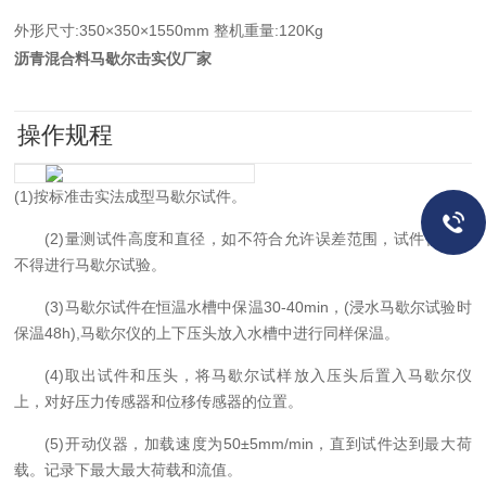
外形尺寸:350×350×1550mm 整机重量:120Kg
沥青混合料马歇尔击实仪厂家
操作规程
(1)按标准击实法成型马歇尔试件。
(2)量测试件高度和直径，如不符合允许误差范围，试件作废，
不得进行马歇尔试验。
(3)马歇尔试件在恒温水槽中保温30-40min，(浸水马歇尔试验时
保温48h),马歇尔仪的上下压头放入水槽中进行同样保温。
(4)取出试件和压头，将马歇尔试样放入压头后置入马歇尔仪
上，对好压力传感器和位移传感器的位置。
(5)开动仪器，加载速度为50±5mm/min，直到试件达到最大荷
载。记录下最大最大荷载和流值。