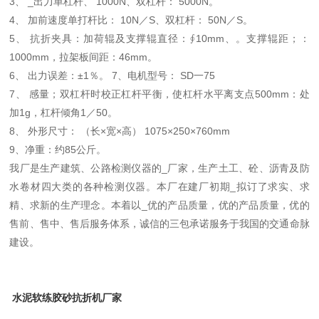
3、 _出力单杠杆、 1000N、双杠杆： 5000N。
4、 加前速度单打杆比： 10N／S、双杠杆： 50N／S。
5、 抗折夹具：加荷辊及支撑辊直径：∮10mm、。支撑辊距；：
1000mm，拉架板间距：46mm。
6、 出力误差：±1％。 7、电机型号： SD一75
7、 感量；双杠杆时校正杠杆平衡，使杠杆水平离支点500mm：处
加1g，杠杆倾角1／50。
8、 外形尺寸： （长×宽×高） 1075×250×760mm
9、净重：约85公斤。
我厂是生产建筑、公路检测仪器的_厂家，生产土工、砼、沥青及防
水卷材四大类的各种检测仪器。本厂在建厂初期_拟订了求实、求
精、求新的生产理念。本着以_优的产品质量，优的产品质量，优的
售前、售中、售后服务体系，诚信的三包承诺服务于我国的交通命脉
建设。
水泥软练胶砂抗折机厂家