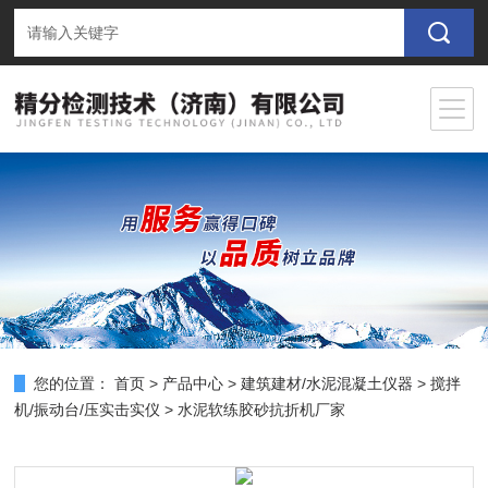
您的位置：
首页
>
产品中心
>
建筑建材/水泥混凝土仪器
>
搅拌
机/振动台/压实击实仪
> 水泥软练胶砂抗折机厂家