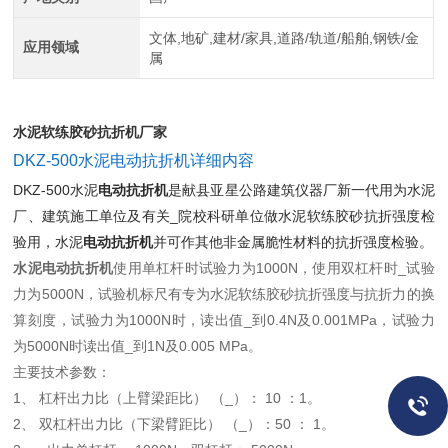
文体,地矿,建材/家具,道路/轨道/船舶,钢铁/金
应用领域
属
水泥软练胶砂抗折机厂家
DKZ-500水泥电动抗折机详细内容
DKZ-500水泥
电动抗折机
是献县亚星公路建筑仪器厂新一代用为水泥
厂、建筑施工单位及有关_院校科研单位做水泥软练胶砂抗折强度检
验用，水泥
电动抗折机
并可作其他非金属脆性材料的抗折强度检验。
水泥电动抗折机
使用单杠杆时试验力为1000N，使用双杠杆时_试验
力为5000N，试验机标尺有专为水泥软练胶砂抗折强度与抗折力的换
算刻度，试验力为1000N时，读出值_到0.4N及0.001MPa，试验力
为5000N时读出值_到1N及0.005 MPa。
主要技术参数：
1、 杠杆出力比（上臂梁距比） （_）： 10 ：1。
2、 双杠杆出力比（下梁臂距比） （_）：50 ： 1。