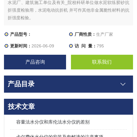
水泥厂、建筑施工单位及有关_院校科研单位做水泥软练胶砂抗
折强度检验用，水泥电动抗折机 并可作其他非金属脆性材料的抗
折强度检验。
产品型号：
厂商性质：
生产厂家
更新时间：
2026-06-09
访 问 量：
795
产品咨询
联系我们
产品目录
技术文章
容量法水分仪和库伦法水分仪的差别
卡尔费休水分仪的安装及电解液的注意事项