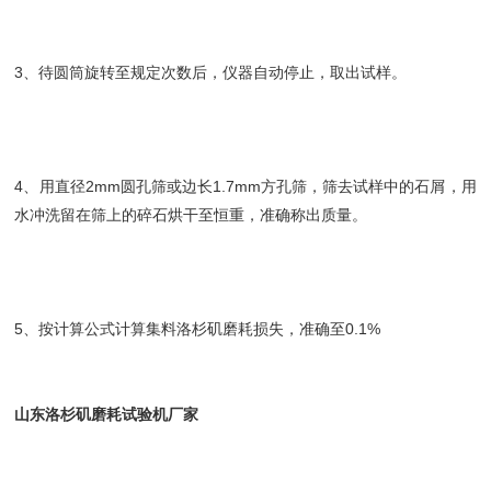
3、待圆筒旋转至规定次数后，仪器自动停止，取出试样。
4、用直径2mm圆孔筛或边长1.7mm方孔筛，筛去试样中的石屑，用
水冲洗留在筛上的碎石烘干至恒重，准确称出质量。
5、按计算公式计算集料洛杉矶磨耗损失，准确至0.1%
山东洛杉矶磨耗试验机厂家