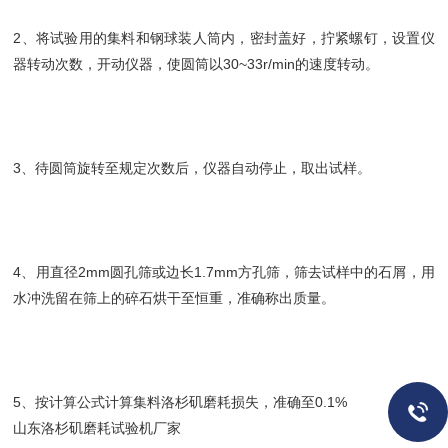
2、将试验用的集料和钢球装人筒内，密封盖好，拧紧螺钉，设置仪
器转动次数，开动仪器，使圆筒以30~33r/min的速度转动。
3、待圆筒旋转至规定次数后，仪器自动停止，取出试样。
4、用直径2mm圆孔筛或边长1.7mm方孔筛，筛去试样中的石屑，用
水冲洗留在筛上的碎石烘干至恒重，准确称出质量。
5、按计算公式计算集料洛杉矶磨耗损失，准确至0.1%
山东洛杉矶磨耗试验机厂家