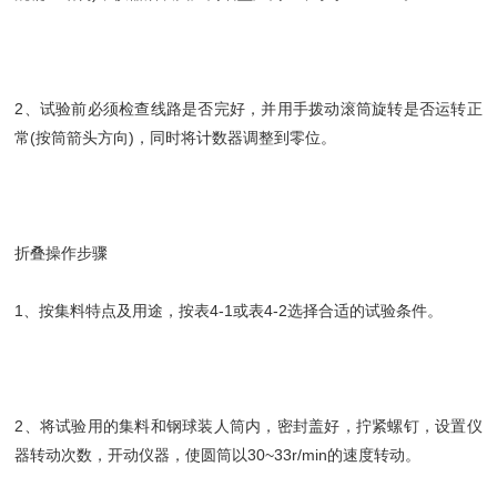
2、试验前必须检查线路是否完好，并用手拨动滚筒旋转是否运转正
常(按筒箭头方向)，同时将计数器调整到零位。
折叠操作步骤
1、按集料特点及用途，按表4-1或表4-2选择合适的试验条件。
2、将试验用的集料和钢球装人筒内，密封盖好，拧紧螺钉，设置仪
器转动次数，开动仪器，使圆筒以30~33r/min的速度转动。