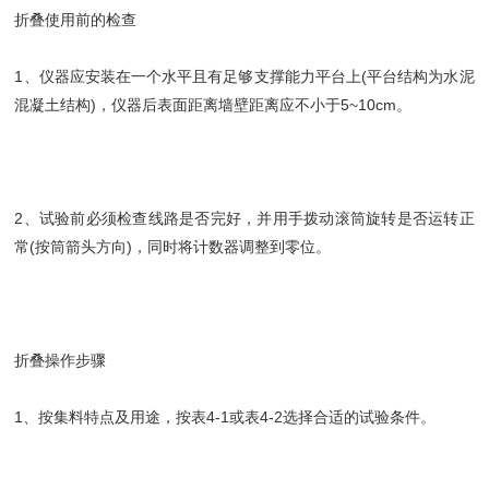
折叠使用前的检查
1、仪器应安装在一个水平且有足够支撑能力平台上(平台结构为水泥
混凝土结构)，仪器后表面距离墙壁距离应不小于5~10cm。
2、试验前必须检查线路是否完好，并用手拨动滚筒旋转是否运转正
常(按筒箭头方向)，同时将计数器调整到零位。
折叠操作步骤
1、按集料特点及用途，按表4-1或表4-2选择合适的试验条件。