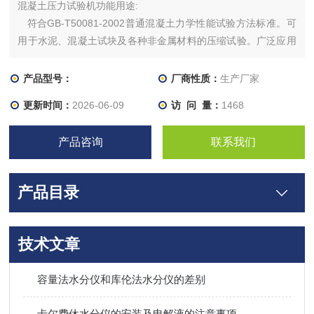
混凝土压力试验机功能用途:
符合GB-T50081-2002普通混凝土力学性能试验方法标准。可
用于水泥、混凝土试块及各种非金属材料的压缩试验。广泛应用
于建工建材、科研单位、大专院校、质量检测中心和商品检验部
门，是建工建材、科研院校、工矿企业、技术监督、商检仲裁等
产品型号：
厂商性质：
生产厂家
部门的理想测试设备。
更新时间：
2026-06-09
访 问 量：
1468
产品咨询
联系我们
产品目录
技术文章
容量法水分仪和库伦法水分仪的差别
卡尔费休水分仪的安装及电解液的注意事项