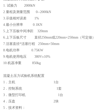
1. 试验力 2000kN
2.量程及测量范围 0--2000kN
3.示值相对误差 1%
4.最小分辨率 0.1KN
5.上下压板中间净距 320mm
6.上下压板尺寸 直径250mm或220mm×250mm（可定做）
7.活塞直径*活塞行程 250mm×50mm
8.电机功率 0.75KW
9.电机使用电压 380V±10%
10.机器净重 850kg
混凝土压力试验机系统配置
1．主机 1台
2．控制系统 1套
3．微型打印机 1台
4．压盘 2块
5．技术资料：