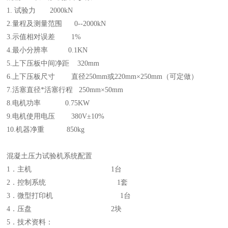
1. 试验力 2000kN
2.量程及测量范围 0--2000kN
3.示值相对误差 1%
4.最小分辨率 0.1KN
5.上下压板中间净距 320mm
6.上下压板尺寸 直径250mm或220mm×250mm（可定做）
7.活塞直径*活塞行程 250mm×50mm
8.电机功率 0.75KW
9.电机使用电压 380V±10%
10.机器净重 850kg
混凝土压力试验机系统配置
1．主机 1台
2．控制系统 1套
3．微型打印机 1台
4．压盘 2块
5．技术资料：