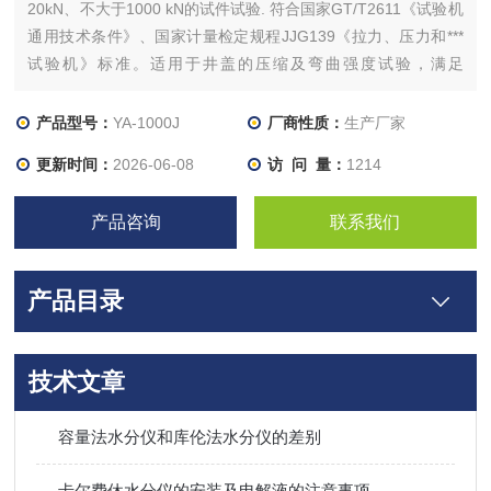
20kN、不大于1000 kN的试件试验. 符合国家GT/T2611《试验机
通用技术条件》、国家计量检定规程JJG139《拉力、压力和***
试验机》标准。适用于井盖的压缩及弯曲强度试验，满足
CJ/T3012-1993 《铸铁检查井盖》、 CJ/T121-2000 《再生树
脂复合材料检查井盖》和 JC889-2001 《钢纤维混凝土检查井
产品型号：
YA-1000J
厂商性质：
生产厂家
盖》
更新时间：
2026-06-08
访 问 量：
1214
产品咨询
联系我们
产品目录
技术文章
容量法水分仪和库伦法水分仪的差别
卡尔费休水分仪的安装及电解液的注意事项