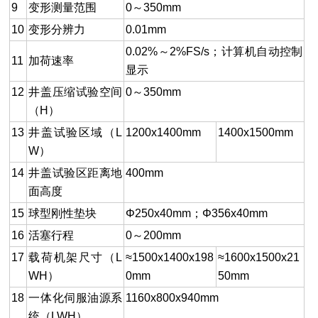
9
变形测量范围
0～350mm
10
变形分辨力
0.01mm
0.02%～2%FS/s；计算机自动控制
11
加荷速率
显示
12
井盖压缩试验空间
0～350mm
（H）
13
井盖试验区域（L
1200
x1400mm
1400
x1500mm
W）
14
井盖试验区距离地
400mm
面高度
15
球型刚性垫块
Φ250
x40mm；Φ356x40mm
16
活塞行程
0～200mm
17
载荷机架尺寸（L
≈1500
x1400x198
≈1600
x1500x21
WH）
0mm
50mm
18
一体化伺服油源系
1160
x800x940mm
统（LWH）