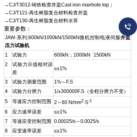
→CJ/T3012-铸铁检查井盖Cast iron manhole top；
→CJ/T121-再生树脂复合材料检查井盖
→CJ/T130-再生树脂复合材料水箅
重要参数：
JAW-系列;600kN/1000kN/1500kN微机控制电液伺服
井盖
压力试验机
1
试验力
600kN；1000kN
1500kN
2
试验力示值相对误
≤±1%
差
3
试验力测量范围
1%～F.S
4
试验力分辨力
1/±300000F.S（全程分辨力不变）
2
-1
5
等速应力控制范围
2～60 N/mm
·S
6
应力速率误差
≤±1%
7
等速应变控制范围
0.00025/s～0.0025/s
8
应变速率误差
≤±1%