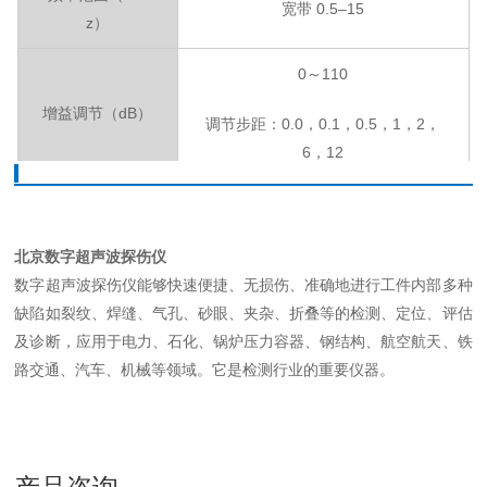
宽带
0.5–15
z）
0～110
增益调节（
dB）
调节步距：
0.0，0.1，0.5，1，2，
6，12
线性抑制
屏高的
0%～80%，步距： 1%
垂直线性误差
垂直线性误差不大于
4%
北京数字超声波探伤仪
数字超声波探伤仪能够快速便捷、无损伤、准确地进行工件内部多种
水平线性误差
在扫描范围内，不大于
0.2%
缺陷如裂纹、焊缝、气孔、砂眼、夹杂、折叠等的检测、定位、评估
及诊断，应用于电力、石化、锅炉压力容器、钢结构、航空航天、铁
探伤灵敏度余量
³
60dB
路交通、汽车、机械等领域。它是检测行业的重要仪器。
动态范围
³
32dB
报警
进波报警、失波报警