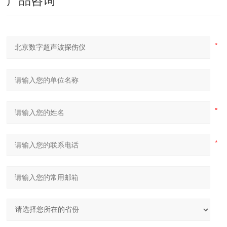
产品咨询
显示屏：
显示屏
高亮度彩色平板显示器
全屏或局部
A-Scan显示区域
A-Scan显示冻结和解冻 A-Scan填充
探伤通道
100个
500幅 A-Scan图形
数据存储
与
PC机通讯接口
USB
标准
测量单位
Mm/inch