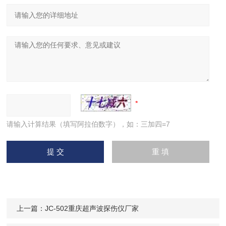
输入
100V～240V/50Hz～60Hz
电源适配器
输出
9V/1.5A
电池
锂（
Li）电池4×3.6V 4800mAh
工作温度
(℃)
-10～50
工作湿度
(RH)
20%～90%
请输入计算结果（填写阿拉伯数字），如：三加四=7
接口类型
BNC
外型尺寸
(mm)
260×140×50
重量（
kg）
1.0
上一篇：
JC-502重庆超声波探伤仪厂家