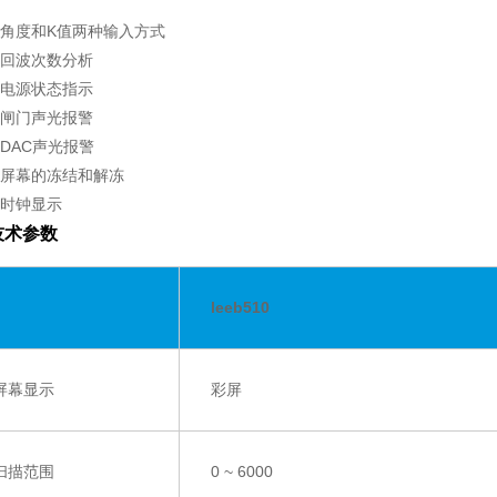
● 角度和K值两种输入方式
● 回波次数分析
● 电源状态指示
● 闸门声光报警
● DAC声光报警
● 屏幕的冻结和解冻
● 时钟显示
技术参数
leeb510
屏幕显示
彩屏
扫描范围
0
~
6000