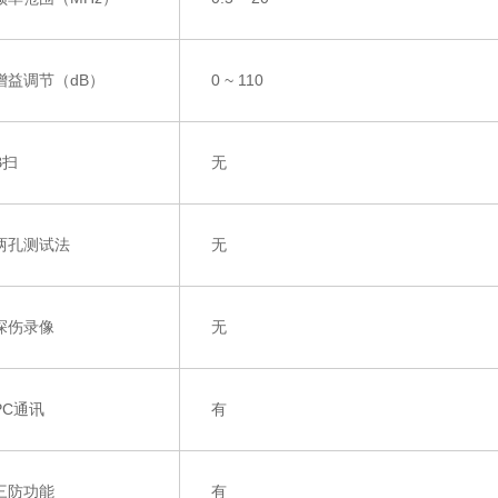
增益调节（dB）
0
~
110
B
扫
无
两孔测试法
无
探伤录像
无
PC
通讯
有
三防功能
有