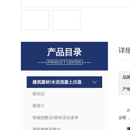
详
产品目录
PRODUCT CENTER
品
建筑建材/水泥混凝土仪器
产
探伤仪
硬度计
J
熔融指数仪/熔体流动速率
诊断
塑胶摩擦系数仪