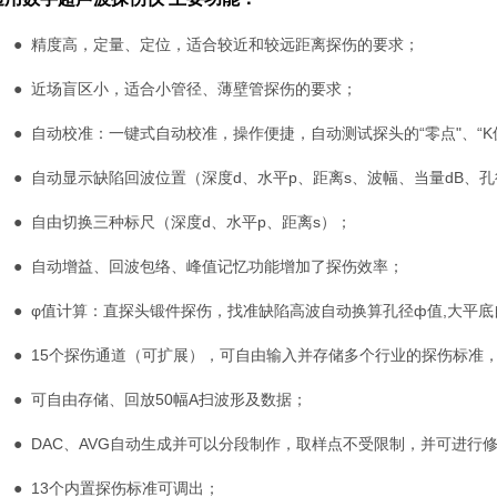
● 精度高，定量、定位，适合较近和较远距离探伤的要求；
● 近场盲区小，适合小管径、薄壁管探伤的要求；
● 自动校准：一键式自动校准，操作便捷，自动测试探头的“零点"、“K值
● 自动显示缺陷回波位置（深度d、水平p、距离s、波幅、当量dB、
● 自由切换三种标尺（深度d、水平p、距离s）；
● 自动增益、回波包络、峰值记忆功能增加了探伤效率；
● φ值计算：直探头锻件探伤，找准缺陷高波自动换算孔径ф值,大平
● 15个探伤通道（可扩展），可自由输入并存储多个行业的探伤标准
● 可自由存储、回放50幅A扫波形及数据；
● DAC、AVG自动生成并可以分段制作，取样点不受限制，并可进行
● 13个内置探伤标准可调出；