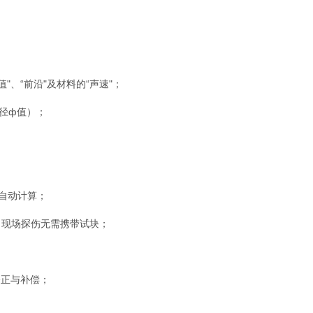
"、“前沿"及材料的“声速"；
孔径ф值）；
底自动计算；
，现场探伤无需携带试块；
修正与补偿；