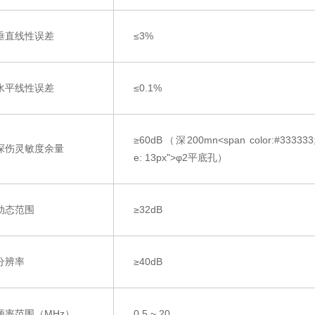
垂直线性误差
≤
3%
水平线性误差
≤
0.1%
≥
60dB
（深200mn
<span color:#333333;b
探伤灵敏度余量
e: 13px">φ
2
平底孔）
动态范围
≥
32dB
分辨率
≥
40dB
频率范围（MHz）
0.5
~
20