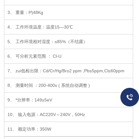
3
、 重量：约48Kg
4
、 工作环境温度：
温度15—30℃
5
、 工作环境相对湿度：≤85%（不结露）
6
、 可分析元素范围 ： Cl-U
7
、 zui低检出限：Cd/Cr/Hg/Br≤2 ppm ,Pb≤5ppm,Cl≤60ppm
8
、 测量时间 ：200-400s ( 系统自动调整 )
9
、 *分辨率：149±5eV
10
、 输入电源：AC220V～240V，50Hz
11
、 额定功率：350W