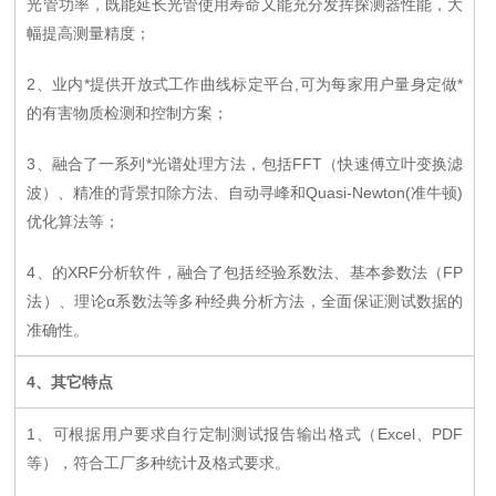
光管功率，既能延长光管使用寿命又能充分发挥探测器性能，大
幅提高测量精度；
2
、业内*提供开放式工作曲线标定平台,可为每家用户量身定做*
的有害物质检测和控制方案；
3
、融合了一系列*光谱处理方法，包括FFT（快速傅立叶变换滤
波）、精准的背景扣除方法、
自动寻峰和Quasi-Newton(准牛顿)
优化算法等；
4
、
的XRF分析软件，融合了包括经验系数法、基本参数法（FP
法）、理论α系数法等多种经典分析方法，全面保证测试数据的
准确性。
4
、其它特点
1
、可根据用户要求自行定制测试报告输出格式（Excel、PDF
等），符合工厂多种统计及格式要求。