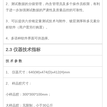
2
、测试数据
的分级管理
，内含管理员及多个操作员权限，有利
于进一步加强测试数据的严肃性及质量品控的可靠性。
3
、可以提供六价铬定量测试技术与附件、镀层测厚和多元素分
析软件（用户需另行购置）。
4
、多语种软件界面可供选择。
2.3
仪器技术指标
技 术 参 数
1
、 仪器尺寸
：640(W)x474(D)x412(H)mm
2
、 样品腔尺寸：
小样品腔：
300*300*100mm
；
大样品腔：无限制，小于30公斤