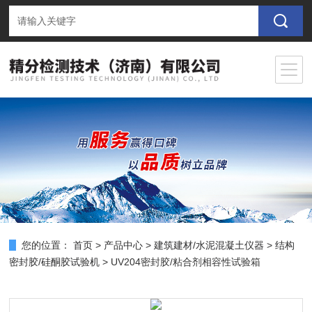
您的位置：
首页
>
产品中心
>
建筑建材/水泥混凝土仪器
>
结构
密封胶/硅酮胶试验机
> UV204密封胶/粘合剂相容性试验箱