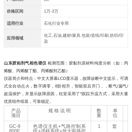
价格区间
1万-3万
适用行业
石化行业专用
化工,石油,建材/家具,包装/造纸/印刷,纺织/印
应用领域
染
山东胶粘剂气相色谱仪
检测范围：胶黏剂原材料纯度分析（如：丙
烯酸、丙烯酸丁酯、丙烯酸羟乙酯）
仪器简介和特点：中文大屏幕LCD显示器，故障诊断中文提示，可调
式全自动点火，数字调零，8阶程升，智能双后开门，，断气/漏气/
超温保护，并显示故障原因，柱室采用了*跟踪升温方式，采用大量
优质组件组装，可靠稳定。
产品
规
格
说
明
数
单
项目
量
位
GC-9
色谱仪主机
+气路控制系
1
套
800F
统+进样系统+放大电路控