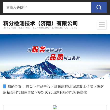
您的位置：
首页
>
产品中心
>
建筑建材/水泥混凝土仪器
>
密封
胶粘合剂气相色谱仪
> GC-JC98山东胶粘剂气相色谱仪