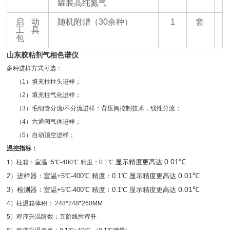
罐装高纯氮气
启动
随机附赠（
30余种）
1
套
工具
包
山东胶粘剂气相色谱仪
多种进样方式可选：
（
1
）填充柱柱头进样；
（
2
）填充柱气化进样；
（
3
）毛细管分流
/
不分流进样：背压阀控制技术，线性分流；
（
4
）六通阀气体进样；
（
5
）自动顶空进样；
温控指标：
0.01℃
显示精度更高达
1
）柱箱：室温
+5
℃
-400
℃
精度：
0.1
℃
0.01℃
2
）进样器：室温
+5
℃
-400
℃
精度：
0.1
℃
显示精度更高达
0.01℃
3
）检测器：室温
+5
℃
-400
℃
精度：
0.1
℃
显示精度更高达
4
）柱温箱体积：
248*248*260MM
5
）程序升温阶数：五阶线性程升