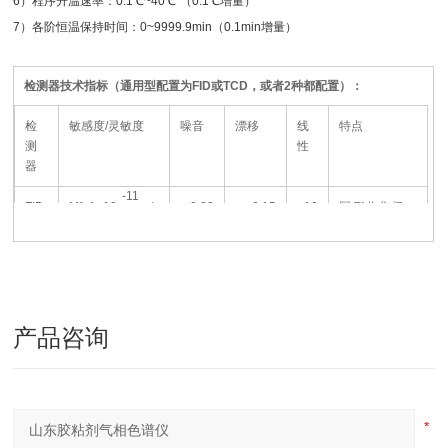
6
）程序升温速率：
0.1
℃
~40
℃
（
0.1
℃
增量）
7
）各阶恒温保持时间：
0~9999.9min
（
0.1min
增量）
检测器技术指标（通用型配置为
FID或TCD，或者2种都配置）：
检
敏感度
/灵敏度
噪音
漂移
线
特点
测
性
器
-11
FID
Mf≤1×10
g/s
≤ 0.02
≤ 0.15
≥10
圆形收集极，
7
(苯)
mV
mV/h
刚玉瓷喷嘴
注：外型尺寸
:
660*460*465mm 整机重量：60 kg 输入电源：AC 220V
±10% 50HZ 2KW
产品咨询