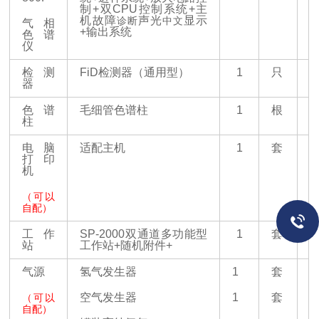
制+双CPU控制系统+主
机故障
声光
显示
诊断
中文
气相
+
输出系统
色谱
仪
检测
FiD检测器（通用型）
1
只
器
色谱
毛细管色谱柱
1
根
柱
电脑
适配主机
1
套
打印
机
（可以
自配）
工作
SP-2000双通道多功能型
1
套
站
工作站+随机附件+
气源
氢气发生器
1
套
空气发生器
1
套
（可以
自配）