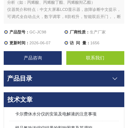
分析（如：丙烯酸、丙烯酸丁酯、丙烯酸羟乙酯）
仪器简介和特点：中文大屏幕LCD显示器，故障诊断中文提示，
可调式全自动点火，数字调零，8阶程升，智能双后开门，，断
气/漏气/超温保护，并显示故障原因，柱室采用跟踪升温方式，
采用大量优质组件组装，可靠稳定。
产品型号：
GC-JC98
厂商性质：
生产厂家
更新时间：
2026-06-07
访 问 量：
1656
产品咨询
联系我们
产品目录
技术文章
卡尔费休水分仪的安装及电解液的注意事项
样品氮吹浓缩仪结果的影响因素及其调控