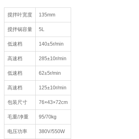
搅拌叶宽度
135mm
搅拌锅容量
5L
低速档
140±5r/min
高速档
285±10r/min
低速档
62±5r/min
高速档
125±10r/min
包装尺寸
76×43×72cm
毛重/净重
95/70kg
电压功率
380V/550W