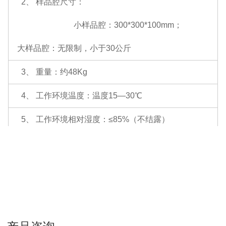
2、 样品腔尺寸：
（FP法）、理论α系数法等多种经典分析方法，全面保证测试
数据的准确性。
小样品腔：
300*300*100mm；
4、其它特点
大样品腔：无限制，小于30公斤
1、可根据用户要求自行定制测试报告输出格式（Ex
3、 重量：约48Kg
cel、PDF等），符合工厂多种统计及格式要求。
4、 工作环境温度：
温度15—30℃
2、测试数据
的分级管理
，
内含管理员及多个操作员
权限，有利于
进一步加强测试数据的严肃性及质量品
5、 工作环境相对湿度：≤85%（不结露）
控的可靠性。
6、 可分析元素范围 ： Cl-U
3、可以提供六价铬定量测试技术与附件、镀层测厚
和多元素分析软件（用户需另行购置）。
7、 检出限：Cd/Cr/Hg/Br≤2 ppm ,Pb≤5ppm,Cl≤60p
pm
4、多语种软件界面可供选择。
8、 测量时间 ：200-400s ( 系统自动调整 )