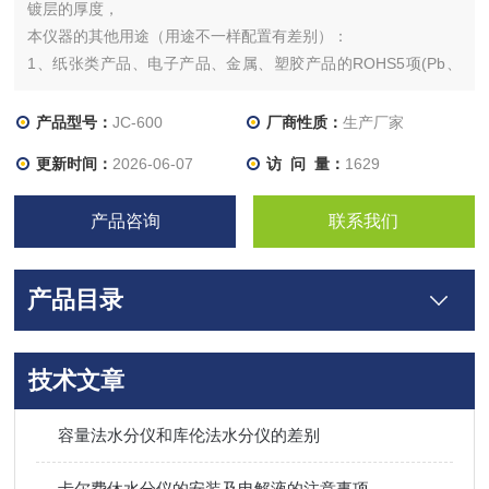
镀层的厚度，
本仪器的其他用途（用途不一样配置有差别）：
1、纸张类产品、电子产品、金属、塑胶产品的ROHS5项(Pb、
Cd、Hg Cr Br)+无卤（Cl Br）等的测定；也可以用于部分元素的
含量2用于各类材料、铁合金、镍基合金、钴基合金、钛合金、
产品型号：
JC-600
厂商性质：
生产厂家
铜基合金、高温合金、铝合金及各种混杂合金系列成分元素的快
更新时间：
2026-06-07
访 问 量：
1629
速定量定性分析识别和含量测试。
产品咨询
联系我们
产品目录
技术文章
容量法水分仪和库伦法水分仪的差别
卡尔费休水分仪的安装及电解液的注意事项