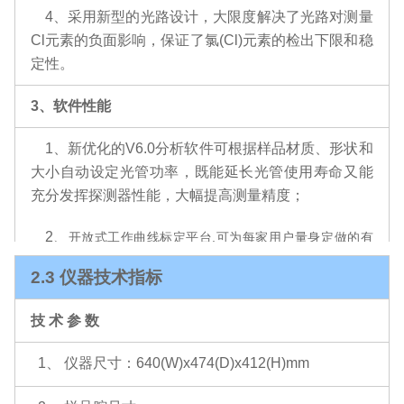
4、采用新型的光路设计，大限度解决了光路对测量
Cl元素的负面影响，保证了氯(Cl)元素的检出下限和稳
定性。
3、软件性能
1、新优化的
V
6.0分析软件可根据样品材质、形状和
大小自动设定光管功率，既能延长光管使用寿命又能
充分发挥探测器性能，大幅提高测量精度；
2、
开放式工作曲线标定平台,可为每家用户量身定做的有
害物质检测和控制方案；
2.3 仪器技术指标
3、融合了一系列*光谱处理方法，包括FFT（快速
技 术 参 数
傅立叶变换滤波）、精准的背景扣除方法、
自动寻峰和
Quasi-Newton(准牛顿)优化算法等；
1、 仪器尺寸
：640(W)
x
474(D)
x
412(H)mm
4、
XRF分析软件，融合了包括经验系数法、基本参数法