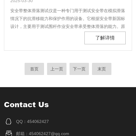
2025-03-30
安全带整体滑落测试仪是一种专门用于测试安全带在模拟滑落
情况下的抗滑移能力和保护作用的设备。它根据安全带新国标
设计，主要用于测试围杆作业安全带承受整体滑落的能力。原
理：通过模拟车辆碰撞时乘员在车内的滑落情况，将安全带整
了解详情
体置于试验机上，使安全带整体产生滑移。测试过程中，评估
安全带在滑落过程中是否能承受住并保持安全，同时确保......
首页
上一页
下一页
末页
Contact Us
QQ：454062427
邮箱：454062427@qq.com