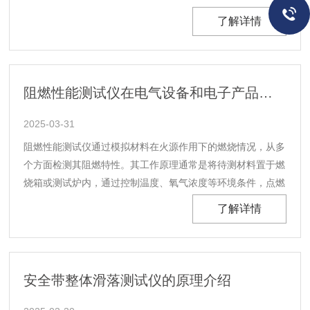
火势，从而保障人员的生命安全和财产安全。阻燃性能测试仪
了解详情
的主要应用领域：1.建筑行业在建筑领域，防火安全至关重
要。建筑材料如墙壁、天花板、地板、窗户及门等，都需......
阻燃性能测试仪在电气设备和电子产品中的作用
2025-03-31
阻燃性能测试仪通过模拟材料在火源作用下的燃烧情况，从多
个方面检测其阻燃特性。其工作原理通常是将待测材料置于燃
烧箱或测试炉内，通过控制温度、氧气浓度等环境条件，点燃
样品并观察其燃烧反应。测试过程中，仪器会记录温度变化、
了解详情
火焰传播速度、烟雾量、残余物等数据。这些数据将用来评估
材料的阻燃性能。阻燃性能测试仪的主要类型：1.垂直......
安全带整体滑落测试仪的原理介绍