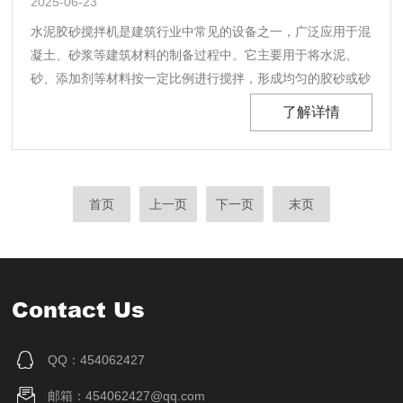
2025-06-23
水泥胶砂搅拌机是建筑行业中常见的设备之一，广泛应用于混
凝土、砂浆等建筑材料的制备过程中。它主要用于将水泥、
砂、添加剂等材料按一定比例进行搅拌，形成均匀的胶砂或砂
浆。它不仅提高了建筑材料的生产效率，还保证了建筑工程的
了解详情
质量，成为了现代建筑行业重要的工具。水泥胶砂搅拌机在建
筑行业中的应用，主要体现在以下几个方面：1、砂浆生
产......
首页
上一页
下一页
末页
Contact Us
QQ：454062427
邮箱：454062427@qq.com