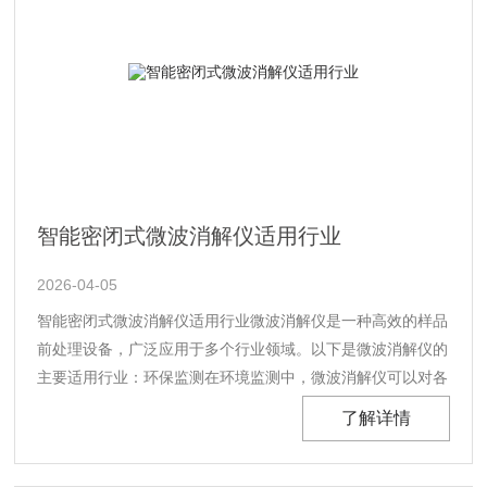
智能密闭式微波消解仪适用行业
2026-04-05
智能密闭式微波消解仪适用行业微波消解仪是一种高效的样品
前处理设备，广泛应用于多个行业领域。以下是微波消解仪的
主要适用行业：环保监测在环境监测中，微波消解仪可以对各
种水、土壤、废水等进行快速消解，提高分析效率和准确性。
了解详情
例如，在土壤重金属含量的测定工作中，微波消解利用微波作
为热源分解试样，使得样品消解更为迅速，缩短了溶样时间，