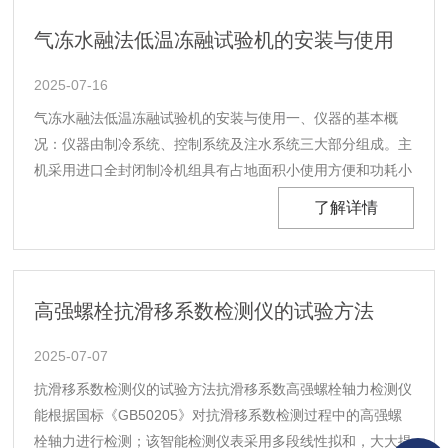
减少了试剂用量，降低了环境污染和能源......
气冻水融法低温冻融试验机的安装与使用
2025-07-16
气冻水融法低温冻融试验机的安装与使用一、仪器的基本概
况：仪器由制冷系统、控制系统及注水系统三大部分组成。主
机采用进口全封闭制冷机组具有占地面积小使用方便和功耗小
的优点。冷凝器是采用紫铜管制作的传热性能好。设备的启
了解详情
动、延时保持、停止都由仪表自动控制使用安全可靠。该设备
具有高自动化、高效率、不进行任何调整和监视，自动完成
0......
高强螺栓抗滑移系数检测仪的试验方法
2025-07-07
抗滑移系数检测仪的试验方法抗滑移系数高强螺栓轴力检测仪
能根据国标《GB50205》对抗滑移系数检测过程中的高强螺
栓轴力进行检测；该智能检测仪表采用多段线性拟和，大大提