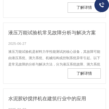
高了系统的准确度级别因而使每个传感器的检测精度都在2%
了解详情
以内。该智能仪表采用36个通道巡检36个传感器的试验数
据。并且能长期储存36传感器的标定系数；是采用......
液压万能试验机常见故障分析与解决方案
2025-06-27
液压万能试验机是材料力学性能测试的核心设备，其故障可能
由液压系统、测力系统、机械结构或控制系统异常引起。以下
是常见故障的分析与解决方法，分为液压系统故障、测力系统
故障、夹具与加载机构故障、控制系统故障及油源与冷却系统
了解详情
故障五大类。一、液压系统故障液压系统是试验机的“动力心
脏”，常见故障包括压力不足、漏油、噪声异常等。1.......
水泥胶砂搅拌机在建筑行业中的应用