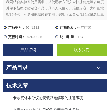
我司结合实验室使用需求，从使用者方便安全快捷稳定等多角度
升级的新型浓缩定容产品，具有无人值守、准确定容、大批量浓
缩的特点，可多组数据储存功能，实现了全自动化的定量及批量
浓缩，浓缩全程，一手掌握，让繁琐的浓缩过程变得灵活、省
心、高效和安全。
产品型号：
JC-NS12
厂商性质：
生产厂家
更新时间：
2026-06-10
访 问 量：
184
产品咨询
联系我们
产品目录
技术文章
卡尔费休水分仪的安装及电解液的注意事项
样品氮吹浓缩仪结果的影响因素及其调控