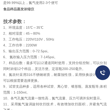
是99.99%以上，氮气使用2-3个便可
食品样品蒸发浓缩仪
技术
参数：
1
、
环境温度：
15
℃
～
35
℃
2
、
相对湿度：
45
～
80%
3
、
工作电压：
220V/110V
，
50Hz
4
、
工作功率：
2200W
5
、
输出压力范围：
0-72.5psi
。
6
、
氮吹输入压力范围：
7-145psi
。
7
、
样品位数：最多可以
12
通道同时使用，支持分组控制，可以分别
同时浓缩
12
个样品，灵活方便。
定容瓶
200-250
毫升。
8
、
氮吹针采用
316
不锈钢材质，耐腐蚀性强，采用快换设计，用户
可以根据需要选择更换。
9
、
试管支品种多，适用各种
试管、离心管、锥形瓶、蒸发瓶等
,
体积
范围：
1-150ml
。
10
、
各气孔氮气流量一致性高，氮气流量、压力可调并实时显示
。
11
、
采用氮气漩涡旋转吹扫技术，有效增加吹扫面积，并避免气流