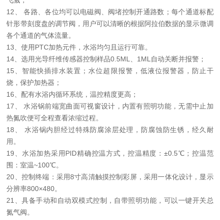
飞溅；
12
、
各路、各位均可以电磁阀、阀堵控制开通路数；
每个通道标配
针形
带刻度盘的
调节阀，
用户可以清晰的根据阿拉伯数据的显示
微调
各个通道的气体流量。
13
、
使用
PTC
加热元件，水浴均匀且运行可靠
。
14
、
选用光导纤维传感器控制样品
0.5ML
、
1ML
自动关断并报警；
15
、
智能快插排水装置；水位超限报警，低液位报警器，防止干
烧，保护加热器；
16
、
配有水浴内循环系统，温控精度更高；
17
、
水浴锅前端
宽曲面
可视窗设计，内置有照明功能，
无需中止加
热氮吹便
可全程查看浓缩过程。
18
、
水浴锅
内胆经过特殊防腐涂层处理，防腐蚀防生锈，经久耐
用
。
19
、
水浴加热采用
PID
精确控温方式，控温精度：
±
0.
5
℃
；控温范
围：室温
~100
℃
。
20
、
控制终端：采用
8
寸
高清
触摸控制彩屏，采用一体化设计，显示
分辨率
800
×
480
。
21
、
具备手动和自动双模式控制，自带照明功能，可以一键开关总
氮气阀。