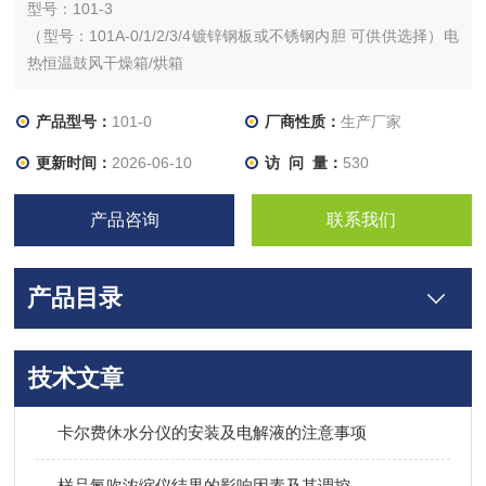
型号：101-3
（型号：101A-0/1/2/3/4镀锌钢板或不锈钢内胆 可供供选择）电
热恒温鼓风干燥箱/烘箱
电热恒温鼓风干燥箱（型号101A-0/1/2/3/4）
性能特点：供工矿企业、化验室、科研单位等作干燥、烘焙熔
产品型号：
101-0
厂商性质：
生产厂家
蜡、灭菌作用。
更新时间：
2026-06-10
访 问 量：
530
产品咨询
联系我们
产品目录
技术文章
卡尔费休水分仪的安装及电解液的注意事项
样品氮吹浓缩仪结果的影响因素及其调控