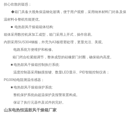
担心吹散的疑惑；
◆箱门具备大视角保温钢化玻璃，便于用户观察，采用纳米材料门封条及保
温材料令整机性能更优。
■ 电热鼓风干燥箱箱体结构:
箱体采用数控机床加工成型，箱门采用上开式，操作容易。
内胆采用
SUS304钢板，外壳为A3板喷塑处理，更显光洁、美观。
电路系统方便维护和检修。
箱门闭合松紧能调节，整体成型的硅橡胶门封圈，确保箱内高度。
■ 电热鼓风干燥箱控制执行系统:
温度控制器采用触摸按键、数显LED显示、PID智能控制仪表；
Pt100铂电阻测温传感器；
■ 电热鼓风干燥箱保护系统:
整机保护系统由超温保护及报警装置构成。
保证了执行元器件及试件的完好。
山东电热恒温鼓风干燥箱厂家