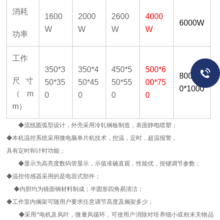
消耗
1600
2000
2600
4000
6000W
W
W
W
W
功率
工作
350*3
350*4
450*5
500*6
800*80
尺寸
50*35
50*45
50*55
00*75
0*1000
（
m
0
0
0
0
m）
◆流线圆弧型设计，外壳采用冷轧钢板制造，表面静电喷塑；
◆本机温控系统采用微电脑单片机技术，控温，定时，超温报警，
具有定时和计时功能；
◆显示为高亮度数码管显示，示值准确直观，性能优，按键调节参数；
◆温控传感器采用的是电容式部件；
◆内胆均为镜面钢材料制成；半圆形四角易清洁；
◆工作室内搁架可随用户要求任意调节高度及搁架多少；
◆采用*电机及风叶，微量风循环，可使用户消除对培养细小或粉末关物品