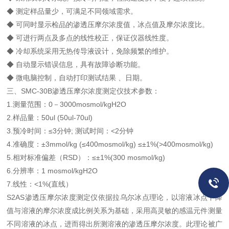
◆ 测定样品量少，可满足不同领域需求。
◆ 可同时显示检品的渗透压摩尔浓度值，冰点值及摩尔浓度比。
◆ 可进行两点及多点的线性校正，保证仪器线性度。
◆ 冷却系统采用无热传导液设计，免除频繁的维护。
◆ 自动显示错误信息，具有故障诊断功能。
◆ 微电脑控制，自动打印测试结果 、日期。
三、SMC-30B渗透压摩尔浓度测定仪技术参数：
1.测量范围：0－3000mosmol/kgH2O
2.样品量：50ul (50ul-70ul)
3.预冷时间：≤3分钟; 测试时间：<2分钟
4.准确度：±3mmol/kg (≤400mosmol/kg) ≤±1%(>400mosmol/kg)
5.相对标准偏差（RSD）：≤±1%(300 mosmol/kg)
6.分辨率：1 mosmol/kgH2O
7.线性：<1%(直线）
S2AS渗透压摩尔浓度测定仪依据拉乌尔冰点理论，以溶液冰点下降
值与溶液的摩尔浓度成比例关系为基础，采用高灵敏的感温元件测量
不同溶液的冰点，进而得出所测溶液的渗透压摩尔浓度。此理论被广