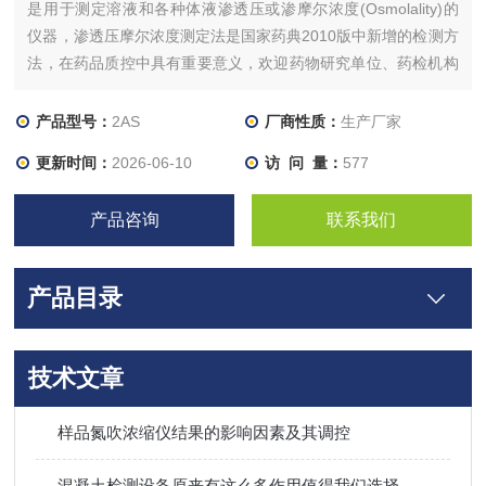
是用于测定溶液和各种体液渗透压或渗摩尔浓度(Osmolality)的
仪器，渗透压摩尔浓度测定法是国家药典2010版中新增的检测方
法，在药品质控中具有重要意义，欢迎药物研究单位、药检机构
和制药厂选用。本仪器满足2010版《中国药典》、《美国药典》
检测标准的规定。满足2020年《中国药典》对注射剂、眼用制
产品型号：
2AS
厂商性质：
生产厂家
剂、渗透利尿药等制剂的检测要求。
更新时间：
2026-06-10
访 问 量：
577
产品咨询
联系我们
产品目录
技术文章
样品氮吹浓缩仪结果的影响因素及其调控
混凝土检测设备原来有这么多作用值得我们选择