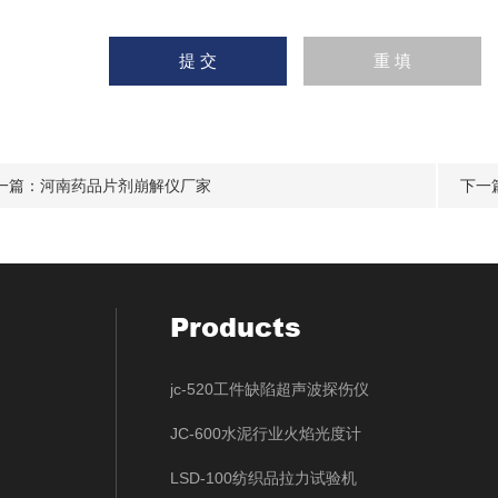
一篇：
河南药品片剂崩解仪厂家
下一
Products
jc-520工件缺陷超声波探伤仪
JC-600水泥行业火焰光度计
LSD-100纺织品拉力试验机