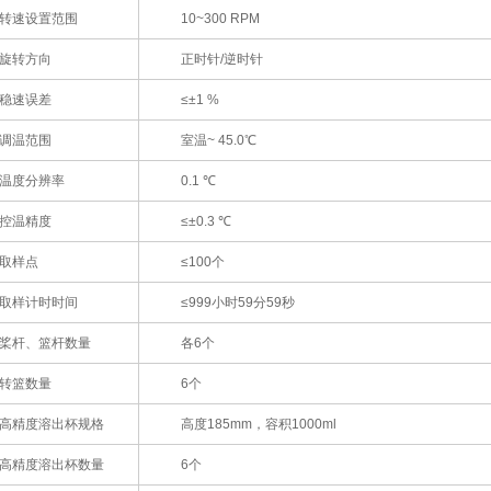
转速设置范围
10~300 RPM
旋转方向
正时针/逆时针
稳速误差
≤±1 %
调温范围
室温~ 45.0℃
温度分辨率
0.1 ℃
控温精度
≤±0.3 ℃
取样点
≤100个
取样计时时间
≤999小时59分59秒
桨杆、篮杆数量
各6个
转篮数量
6个
高精度溶出杯规格
高度185mm，容积1000ml
高精度溶出杯数量
6个