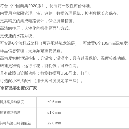
● 符合《中国药典2020版》、仿制药一致性评价标准。
● 内置用户权限管理、审计追踪、数据管理系统，检测数据长久保存。
● 更高精度的集成电路设计，保证测量精度。
● 高清触摸屏，人性化的操作界面与方式。
● 更便捷的水路系统。
● 可安装6个篮杆或桨杆（可选配特氟龙涂层），可放置6个185mm高精度溶
● 样品信息管理，无须频繁重复设置。
● 高精度实时恒温控制，升温快，温漂小，具有过温保护、温度校准功能。
● 转速更准确，运行平稳，能耗低，可靠性高。
● 具有故障自诊断功能；检测数据可USB导出、打印。
● 可选配小杯法配件（用于溶出度测定第三法）。
河南药品溶出度仪厂家
搅拌桨摆动幅度
≤0.5 mm
转篮摆动幅度
≤1.0 mm
转杆与溶出杯轴偏差
≤2.0 mm