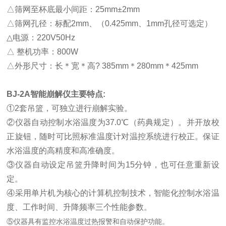
△
筛网至杯底最小间距：
25mm±2mm
△
筛网孔径：标配
2mm、（
0.425mm、
1mm孔径可选定）
△
电源：
220V50Hz
△
整机功率：
800W
△
外形尺寸：长＊宽＊高
? 385mm＊
280mm＊
425mm
BJ-2A智能崩解仪主要特点
:
①
2套吊篮，可独立进行崩解实验。
②
仪器自动控制水浴温度为
37.0
℃
（药典规定）。并开放校
正旋钮，随时可比照标准温度计对温控系统进行校正。保证
水浴温度的高精度和高准确度。
③
仪器自动设定吊篮升降时间为
15分钟，也可任意重新设
定。
④
采用单片机为核心的计算机控制技术，智能化控制水浴温
度、工作时间、升降频率三个性能参数。
⑤
仪器具有监控水浴温度过热报警和自动保护功能。