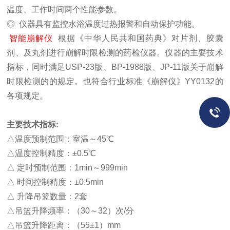
温度、工作时间两个性能参数。
◎
仪器具有监控水浴温度过热报警和自动保护功能。
智能崩解仪
根据《中华人民共和国药典》对片剂、胶囊
剂、及丸剂进行崩解时限检测的药检仪器。仪器的主要技术
指标，同时满足
USP-23版、
BP-1988版、
JP-11版关于崩解
时限检测的的规定。也符合行业标准《崩解仪》
YY0132的
各项规定。
主要技术指标
:
△
温度预制范围：室温～
45
℃
△
温度控制精度：
±0.5
℃
△
定时预制范围：
1min～
999min
△
时间控制精度：
±0.5min
△
升降吊篮数量：
2套
△
吊篮升降频率：（
30～
32）次
/分
△
吊篮升降距离：（
55±1）
mm