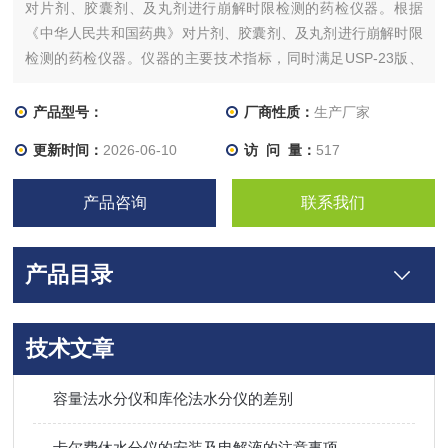
对片剂、胶囊剂、及丸剂进行崩解时限检测的药检仪器。根据
《中华人民共和国药典》对片剂、胶囊剂、及丸剂进行崩解时限
检测的药检仪器。仪器的主要技术指标，同时满足USP-23版、
BP-1988版、JP-11版关于崩解时限检测的的规定。也符合行业
标准《崩解仪》YY0132的各项规定。
产品型号：
厂商性质：
生产厂家
更新时间：
2026-06-10
访 问 量：
517
产品咨询
联系我们
产品目录
技术文章
容量法水分仪和库伦法水分仪的差别
卡尔费休水分仪的安装及电解液的注意事项