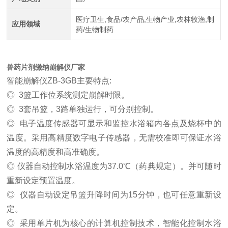
医疗卫生,食品/农产品,生物产业,农林牧渔,制
应用领域
药/生物制药
兽药片剂缴纳崩解仪厂家
智能崩解仪
ZB-3
GB
主要特点
:
◎
3篮工作位系统测定崩解时限。
◎
3套吊篮，
3路单独运行，可分别控制。
◎
电子温度传感器可显示和监控水浴箱内各点及烧杯中的
温度。采用高精度数字电子传感器，无需校准即可保证水浴
温度的高精度和高准确度。
◎
仪器自动控制水浴温度为
37.0℃（药典规定）。并可随时
重新设定预置温度。
◎
仪器自动设定吊篮升降时间为
15分钟，也可任意重新设
定。
◎
采用单片机为核心的计算机控制技术，智能化控制水浴