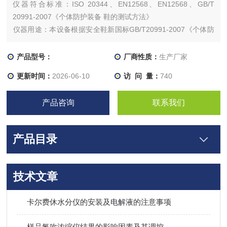
仪器符合标准：ISO 20344、EN12568、EN12568、GB/T
20991-2007《个体防护装备 鞋的测试方法》
​仪器用途：本设备根据安全鞋新国标GB/T20991-2007《个体防
护装备 鞋的测试方法》中的标准研制，主要用于检测安全鞋鞋头
盖的抗压缩性和钢中板的耐穿刺性能。
产品型号：
厂商性质：
生产厂家
更新时间：
2026-06-10
访 问 量：
740
仪器别称：安全鞋静压试验机、安全鞋静压穿刺试验机、安全鞋
耐穿刺试验机
产品咨询
联系我们
产品目录
技术文章
卡尔费休水分仪的安装及电解液的注意事项
样品氮吹浓缩仪结果的影响因素及其调控