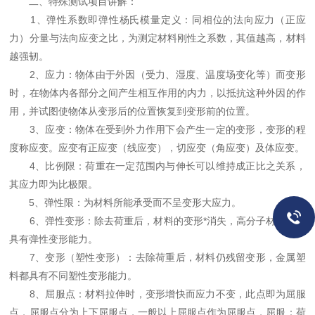
二、特殊测试项目讲解：
1、弹性系数即弹性杨氏模量定义：同相位的法向应力（正应
力）分量与法向应变之比，为测定材料刚性之系数，其值越高，材料
越强韧。
2、应力：物体由于外因（受力、湿度、温度场变化等）而变形
时，在物体内各部分之间产生相互作用的内力，以抵抗这种外因的作
用，并试图使物体从变形后的位置恢复到变形前的位置。
3、应变：物体在受到外力作用下会产生一定的变形，变形的程
度称应变。应变有正应变（线应变），切应变（角应变）及体应变。
4、比例限：荷重在一定范围内与伸长可以维持成正比之关系，
其应力即为比极限。
5、弹性限：为材料所能承受而不呈变形大应力。
6、弹性变形：除去荷重后，材料的变形*消失，高分子材料等都
具有弹性变形能力。
7、变形（塑性变形）：去除荷重后，材料仍残留变形，金属塑
料都具有不同塑性变形能力。
8、屈服点：材料拉伸时，变形增快而应力不变，此点即为屈服
点，屈服点分为上下屈服点，一般以上屈服点作为屈服点，屈服：荷