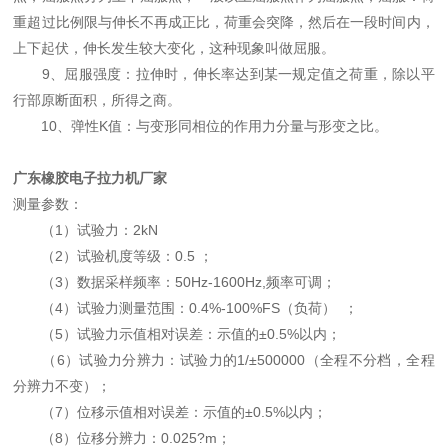
重超过比例限与伸长不再成正比，荷重会突降，然后在一段时间内，
上下起伏，伸长发生较大变化，这种现象叫做屈服。
9、屈服强度：拉伸时，伸长率达到某一规定值之荷重，除以平
行部原断面积，所得之商。
10、弹性K值：与变形同相位的作用力分量与形变之比。
广东橡胶电子拉力机厂家
测量参数：
（1）试验力：2kN
（2）试验机度等级：0.5 ；
（3）数据采样频率：50Hz-1600Hz,频率可调；
（4）试验力测量范围：0.4%-100%FS（负荷） ；
（5）试验力示值相对误差：示值的±0.5%以内；
（6）试验力分辨力：试验力的1/±500000（全程不分档，全程
分辨力不变）；
（7）位移示值相对误差：示值的±0.5%以内；
（8）位移分辨力：0.025?m；