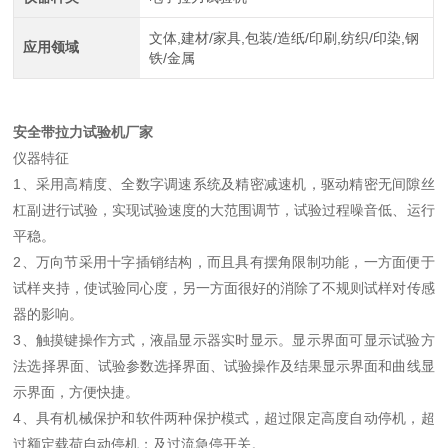
文体,建材/家具,包装/造纸/印刷,纺织/印染,钢
应用领域
铁/金属
安全带拉力试验机厂家
仪器特征
1、采用高精度、全数字调速系统及精密减速机，驱动精密无间隙丝
杠副进行试验，实现试验速度的大范围调节，试验过程噪音低、运行
平稳。
2、万向节采用十字插销结构，而且具有摆角限制功能，一方面便于
试样夹持，使试验同心度，另一方面很好的消除了不规则试样对传感
器的影响。
3、触摸键操作方式，液晶显示器实时显示。显示界面可显示试验方
法选择界面、试验参数选择界面、试验操作及结果显示界面和曲线显
示界面，方便快捷。
4、具有机械保护和软件两种保护模式，超过限定高度自动停机，超
过额定载荷自动停机；及过流急停开关。