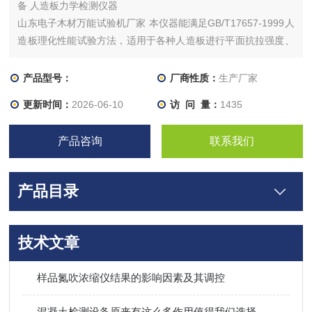
备 人造板力学检测仪器
山东电子木材万能试验机厂家 本仪器能满足GB/T17657-1999人
造板理化性能试验方法，适用于各种人造板进行平面抗拉强度、
静曲强度和弹性模量、握螺钉力、内结合强度、胶合强度及人造
板的剪切试验，其随机试验附具各1套共6种。
产品型号：
厂商性质：
生产厂家
更新时间：
2026-06-10
访 问 量：
1435
产品咨询
联系我们
产品目录
技术文章
样品氮吹浓缩仪结果的影响因素及其调控
混凝土检测设备原来有这么多作用值得我们选择