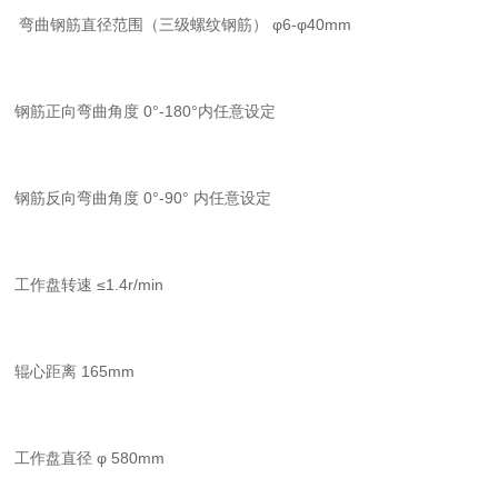
弯曲钢筋直径范围（三级螺纹钢筋）
φ
6-
φ
40mm
钢筋正向弯曲角度 0
°
-180
°内任意设定
钢筋反向弯曲角度 0
°
-90
° 内任意设定
工作盘转速 ≤
1.4r/min
辊心距离 165mm
工作盘直径 φ
580mm