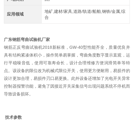
地矿,建材/家具,道路/轨道/船舶,钢铁/金属,综
应用领域
合
广东钢筋弯曲试验机厂家
钢筋正反弯曲试验机
2018
新标准，
GW-40
型性能齐全，质量优良并
具有结构紧凑体积小，操作简单易掌握，弯曲角度数字显示直观，运
行平稳噪音低，使用可靠寿命长，设计合理维修方便润滑简单等特
点。该设备的限位改为机械式限位开关，使用更方便耐用，易损件的
设计更加合理，易损件刃口易更换。此外设备还增加了光电开关异常
控制器报警功能，避免了因接近开关采集信号出现问题系统不停机而
导致设备损坏。
技术参数