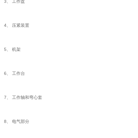
3
、 工作盘
4
、 压紧装置
5
、 机架
6
、 工作台
7
、 工作轴和弯心套
8
、 电气部分