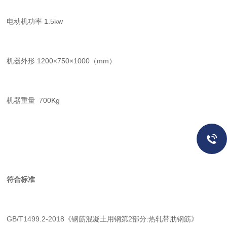
电动机功率 1.5kw
机器外形
1200
×
750
×
1000
（
mm
）
机器重量
700Kg
符合标准
GB/T1499.2-2018
《钢筋混凝土用钢第
2
部分
:
热轧带肋钢筋》