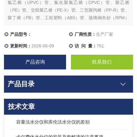
氯乙烯（UPVC）管、氯化聚氯乙烯（CPVC）管、聚乙烯
（PE）管、交联聚乙烯（PE-X）管、三型聚丙烯（PP-R）管、
聚丁烯（PB）管、工程塑料（ABS）管、玻璃钢夹砂（RPM）
管、铝塑料复合（PAP）管、钢塑复合（SP）管等热塑性管材环
刚度试验
产品型号：
厂商性质：
生产厂家
更新时间：
2026-06-09
访 问 量：
751
产品咨询
联系我们
产品目录
技术文章
容量法水分仪和库伦法水分仪的差别
卡尔费休水分仪的安装及电解液的注意事项