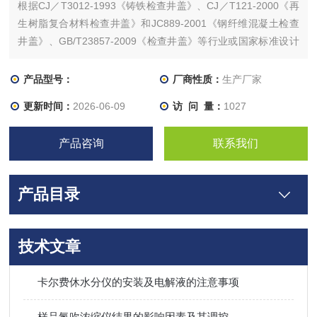
根据CJ／T3012-1993《铸铁检查井盖》、CJ／T121-2000《再
生树脂复合材料检查井盖》和JC889-2001《钢纤维混凝土检查
井盖》、GB/T23857-2009《检查井盖》等行业或国家标准设计
制作，用于井盖承载能力及变形的试验。
产品型号：
厂商性质：
生产厂家
更新时间：
2026-06-09
访 问 量：
1027
产品咨询
联系我们
产品目录
技术文章
卡尔费休水分仪的安装及电解液的注意事项
样品氮吹浓缩仪结果的影响因素及其调控